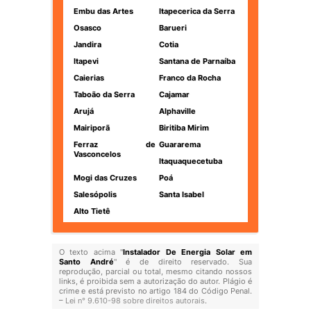
Embu das Artes
Itapecerica da Serra
Osasco
Barueri
Jandira
Cotia
Itapevi
Santana de Parnaíba
Caierias
Franco da Rocha
Taboão da Serra
Cajamar
Arujá
Alphaville
Mairiporã
Biritiba Mirim
Ferraz de
Guararema
Vasconcelos
Itaquaquecetuba
Mogi das Cruzes
Poá
Salesópolis
Santa Isabel
Alto Tietê
O texto acima "
Instalador De Energia Solar em
Santo André
" é de direito reservado. Sua
reprodução, parcial ou total, mesmo citando nossos
links, é proibida sem a autorização do autor. Plágio é
crime e está previsto no artigo 184 do Código Penal.
–
Lei n° 9.610-98 sobre direitos autorais
.