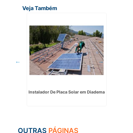
Veja Também
m Suzano
Instalador De Placa Solar em Diadema
Quanto 
So
OUTRAS
PÁGINAS