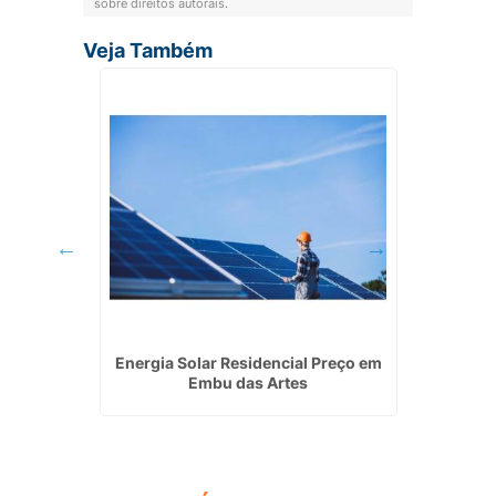
sobre direitos autorais
.
Veja Também
l em Mauá
Energia Solar Residencial Preço em
Instala
Embu das Artes