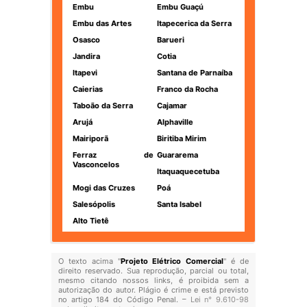
Embu
Embu Guaçú
Embu das Artes
Itapecerica da Serra
Osasco
Barueri
Jandira
Cotia
Itapevi
Santana de Parnaíba
Caierias
Franco da Rocha
Taboão da Serra
Cajamar
Arujá
Alphaville
Mairiporã
Biritiba Mirim
Ferraz de
Guararema
Vasconcelos
Itaquaquecetuba
Mogi das Cruzes
Poá
Salesópolis
Santa Isabel
Alto Tietê
O texto acima "
Projeto Elétrico Comercial
" é de
direito reservado. Sua reprodução, parcial ou total,
mesmo citando nossos links, é proibida sem a
autorização do autor. Plágio é crime e está previsto
no artigo 184 do Código Penal. –
Lei n° 9.610-98