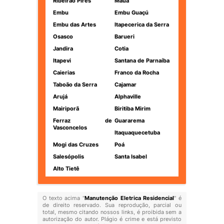
Ribeirão Pires
Mauá
Embu
Embu Guaçú
Embu das Artes
Itapecerica da Serra
Osasco
Barueri
Jandira
Cotia
Itapevi
Santana de Parnaíba
Caierias
Franco da Rocha
Taboão da Serra
Cajamar
Arujá
Alphaville
Mairiporã
Biritiba Mirim
Ferraz de
Guararema
Vasconcelos
Itaquaquecetuba
Mogi das Cruzes
Poá
Salesópolis
Santa Isabel
Alto Tietê
O texto acima "
Manutenção Eletrica Residencial
" é
de direito reservado. Sua reprodução, parcial ou
total, mesmo citando nossos links, é proibida sem a
autorização do autor. Plágio é crime e está previsto