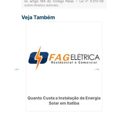
no artigo 184 do Código Penal. –
Lei n° 9.610-98
sobre direitos autorais
.
Veja Também
lar
Quanto Custa a Instalação de Energia
Serviço
tu
Solar em Itatiba
Predi