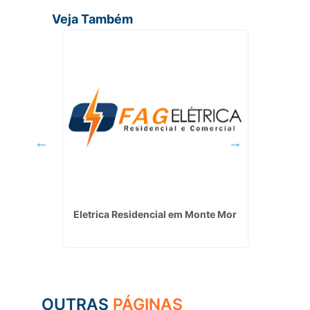
Veja Também
encial e
Eletrica Residencial em Monte Mor
Usina D
o
OUTRAS
PÁGINAS