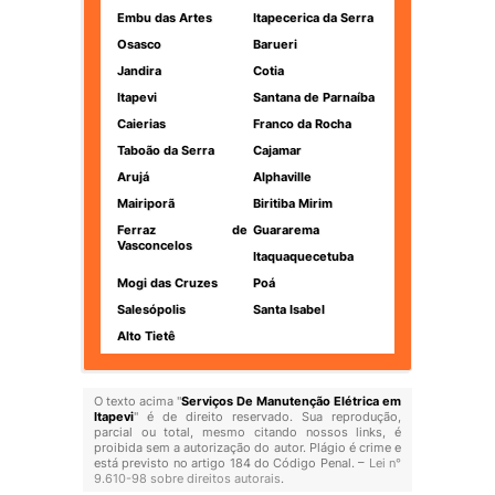
Embu das Artes
Itapecerica da Serra
Osasco
Barueri
Jandira
Cotia
Itapevi
Santana de Parnaíba
Caierias
Franco da Rocha
Taboão da Serra
Cajamar
Arujá
Alphaville
Mairiporã
Biritiba Mirim
Ferraz de
Guararema
Vasconcelos
Itaquaquecetuba
Mogi das Cruzes
Poá
Salesópolis
Santa Isabel
Alto Tietê
O texto acima "
Serviços De Manutenção Elétrica em
Itapevi
" é de direito reservado. Sua reprodução,
parcial ou total, mesmo citando nossos links, é
proibida sem a autorização do autor. Plágio é crime e
está previsto no artigo 184 do Código Penal. –
Lei n°
9.610-98 sobre direitos autorais
.