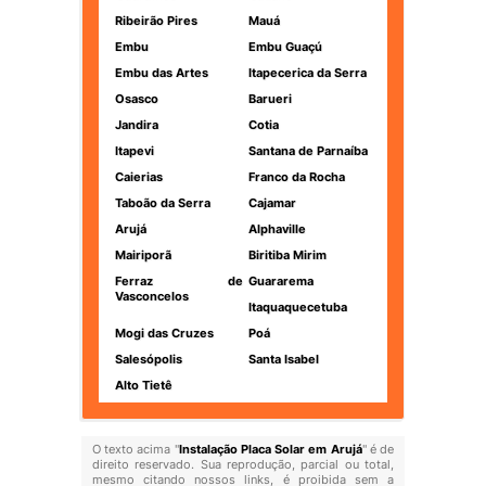
Ribeirão Pires
Mauá
Embu
Embu Guaçú
Embu das Artes
Itapecerica da Serra
Osasco
Barueri
Jandira
Cotia
Itapevi
Santana de Parnaíba
Caierias
Franco da Rocha
Taboão da Serra
Cajamar
Arujá
Alphaville
Mairiporã
Biritiba Mirim
Ferraz de
Guararema
Vasconcelos
Itaquaquecetuba
Mogi das Cruzes
Poá
Salesópolis
Santa Isabel
Alto Tietê
O texto acima "
Instalação Placa Solar em Arujá
" é de
direito reservado. Sua reprodução, parcial ou total,
mesmo citando nossos links, é proibida sem a