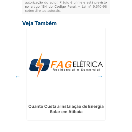
autorização do autor. Plágio é crime e está previsto
no artigo 184 do Código Penal. –
Lei n° 9.610-98
sobre direitos autorais
.
Veja Também
 Energia
Quanto Custa a Instalação de Energia
Servi
s
Solar em Atibaia