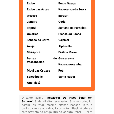
Embu
Embu Guaçú
Embu das Artes
Itapecerica da Serra
Osasco
Barueri
Jandira
Cotia
Itapevi
Santana de Parnaíba
Caierias
Franco da Rocha
Taboão da Serra
Cajamar
Arujá
Alphaville
Mairiporã
Biritiba Mirim
Ferraz de
Guararema
Vasconcelos
Itaquaquecetuba
Mogi das Cruzes
Poá
Salesópolis
Santa Isabel
Alto Tietê
O texto acima "
Instalador De Placa Solar em
Suzano
" é de direito reservado. Sua reprodução,
parcial ou total, mesmo citando nossos links, é
proibida sem a autorização do autor. Plágio é crime e
está previsto no artigo 184 do Código Penal. –
Lei n°