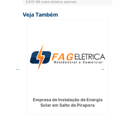
9.610-98 sobre direitos autorais
.
Veja Também
rretiva
Empresa de Instalação de Energia
Quanto 
o Tietê
Solar em Salto de Pirapora
Sola