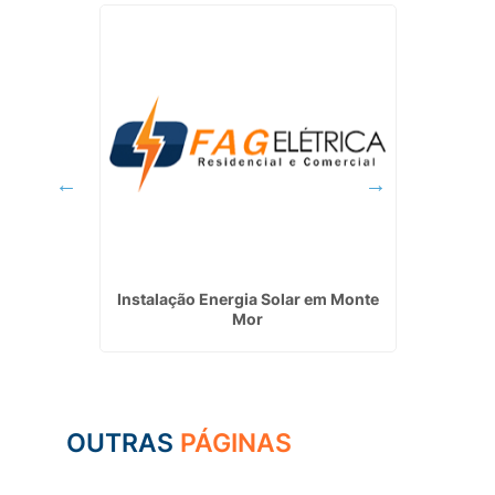
lar
Instalação Energia Solar em Monte
Empre
a
Mor
Sola
OUTRAS
PÁGINAS