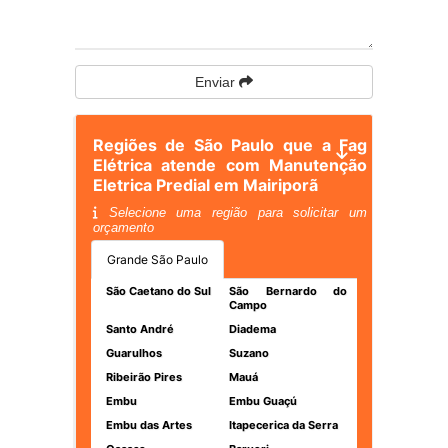
Enviar
Regiões de São Paulo que a Fag
Elétrica atende com Manutenção
Eletrica Predial em Mairiporã
Selecione uma região para solicitar um
orçamento
Grande São Paulo
São Caetano do Sul
São Bernardo do
Campo
Santo André
Diadema
Guarulhos
Suzano
Ribeirão Pires
Mauá
Embu
Embu Guaçú
Embu das Artes
Itapecerica da Serra