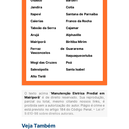
Osasco
Barueri
Jandira
Cotia
Itapevi
Santana de Parnaíba
Caierias
Franco da Rocha
Taboão da Serra
Cajamar
Arujá
Alphaville
Mairiporã
Biritiba Mirim
Ferraz de
Guararema
Vasconcelos
Itaquaquecetuba
Mogi das Cruzes
Poá
Salesópolis
Santa Isabel
Alto Tietê
O texto acima "
Manutenção Eletrica Predial em
Mairiporã
" é de direito reservado. Sua reprodução,
parcial ou total, mesmo citando nossos links, é
proibida sem a autorização do autor. Plágio é crime e
está previsto no artigo 184 do Código Penal. –
Lei n°
9.610-98 sobre direitos autorais
.
Veja Também