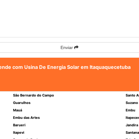
Enviar
atende com Usina De Energia Solar em Itaquaquecetuba
São Bernardo do Campo
Santo A
Guarulhos
Suzano
Mauá
Embu
Embu das Artes
Itapece
Barueri
Jandira
Itapevi
Santana