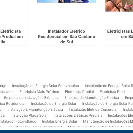
Eletricista
Instalador Eletrico
Eletricistas
e Predial em
Residencial em São Caetano
em Sã
lia
do Sul
reço
Instalação de Energia Solar Fotovoltaica
Instalação de Energia Solar 
nstalador
Eletricista Mais Próximo
Eletricista Predial
Eletricista Predial e
Empresa de Instalações Elétricas
Empresa de Manutenção Eletrica
Empr
rica Residencial
Instalação de Energia Solar
Instalação de Energia Solar Re
o
Instalação E Manutenção Elétrica
Instalação Elétrica Comercial
Insta
ica
Instalação Placa Solar
Instalações Elétricas Prediais
Instalações Elé
nstalador Fotovoltaico
Instalar Energia Solar
Manutenção de Instalações El
a
Manutenção Eletrica Residencial
Manutenção Preventiva E Corretiva Ins