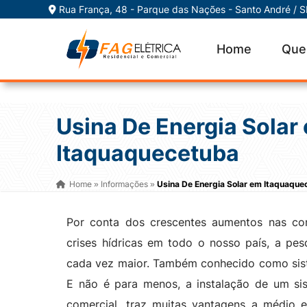
Rua França, 48 - Parque das Nações - Santo André / 
Home
Que
Usina De Energia Solar
Itaquaquecetuba
Home
Informações
Usina De Energia Solar em Itaquaque
»
»
Por conta dos crescentes aumentos nas con
crises hídricas em todo o nosso país, a pe
cada vez maior. Também conhecido como siste
E não é para menos, a instalação de um sis
comercial, traz muitas vantagens a médio e 