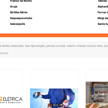
Franco da Rocha
Taboão 
Arujá
Alphavil
Biritiba Mirim
Ferraz 
Itaquaquecetuba
Mogi da
Salesópolis
Santa Is
de direito reservado. Sua reprodução, parcial ou total, mesmo citando nossos links, é p
utorais
.