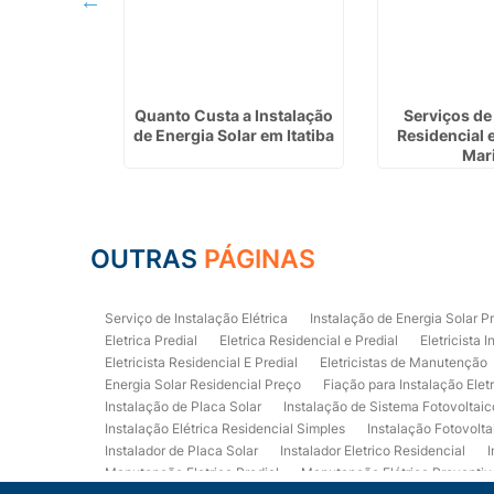
ica Predial
Quanto Custa a Instalação
Serviços de 
Paulista
de Energia Solar em Itatiba
Residencial 
Mari
OUTRAS
PÁGINAS
Serviço de Instalação Elétrica
Instalação de Energia Solar P
Eletrica Predial
Eletrica Residencial e Predial
Eletricista I
Eletricista Residencial E Predial
Eletricistas de Manutenção
Energia Solar Residencial Preço
Fiação para Instalação Elet
Instalação de Placa Solar
Instalação de Sistema Fotovoltaic
Instalação Elétrica Residencial Simples
Instalação Fotovolta
Instalador de Placa Solar
Instalador Eletrico Residencial
I
Manutenção Eletrica Predial
Manutenção Elétrica Preventiv