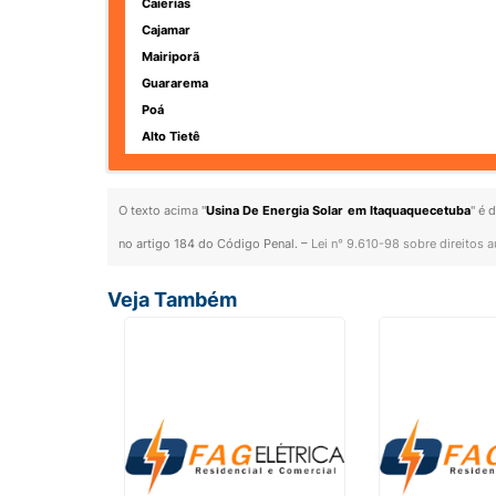
Caierias
Cajamar
Mairiporã
Guararema
Poá
Alto Tietê
O texto acima "
Usina De Energia Solar em Itaquaquecetuba
" é 
no artigo 184 do Código Penal. –
Lei n° 9.610-98 sobre direitos a
Veja Também