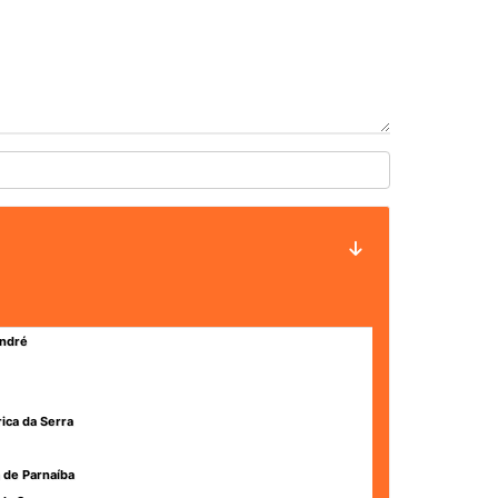
ndré
rica da Serra
 de Parnaíba