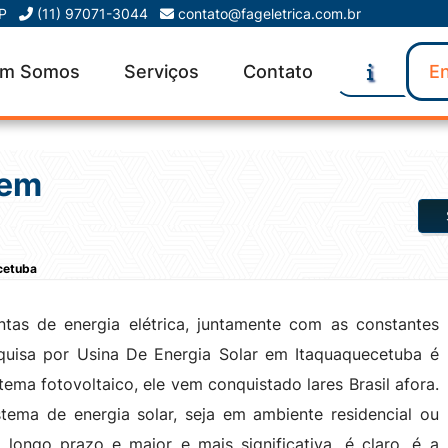
SP
(11) 97071-3044
contato@fageletrica.com.br
m Somos
Serviços
Contato
En
 em
cetuba
tas de energia elétrica, juntamente com as constantes
squisa por Usina De Energia Solar em Itaquaquecetuba é
ma fotovoltaico, ele vem conquistado lares Brasil afora.
tema de energia solar, seja em ambiente residencial ou
longo prazo e maior e mais significativa, é claro, é a