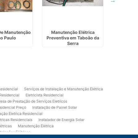
 De Manutenção
Manutenção Elétrica
Empresa 
o Paulo
Preventiva em Taboão da
Cord
Serra
Residencial
Serviços de Instalação e Manutenção Elétrica
 Residencial
Eletricista Residencial
esa de Prestação de Serviços Eletricos
sidencial Preço
Instalação de Painel Solar
lação Eletrica Residencial
tricas Residenciais
Instalador de Energia Solar
étricas
Manutenção Elétrica
talações Elétricas