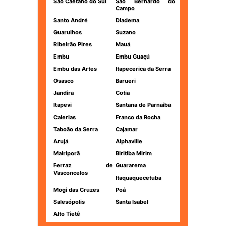
São Caetano do Sul
São Bernardo do
Campo
Santo André
Diadema
Guarulhos
Suzano
Ribeirão Pires
Mauá
Embu
Embu Guaçú
Embu das Artes
Itapecerica da Serra
Osasco
Barueri
Jandira
Cotia
Itapevi
Santana de Parnaíba
Caierias
Franco da Rocha
Taboão da Serra
Cajamar
Arujá
Alphaville
Mairiporã
Biritiba Mirim
Ferraz de
Guararema
Vasconcelos
Itaquaquecetuba
Mogi das Cruzes
Poá
Salesópolis
Santa Isabel
Alto Tietê