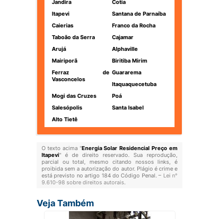
Jandira
Cotia
Itapevi
Santana de Parnaíba
Caierias
Franco da Rocha
Taboão da Serra
Cajamar
Arujá
Alphaville
Mairiporã
Biritiba Mirim
Ferraz de
Guararema
Vasconcelos
Itaquaquecetuba
Mogi das Cruzes
Poá
Salesópolis
Santa Isabel
Alto Tietê
O texto acima "
Energia Solar Residencial Preço em
Itapevi
" é de direito reservado. Sua reprodução,
parcial ou total, mesmo citando nossos links, é
proibida sem a autorização do autor. Plágio é crime e
está previsto no artigo 184 do Código Penal. –
Lei n°
9.610-98 sobre direitos autorais
.
Veja Também