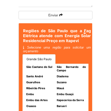
Enviar
Regiões de São Paulo que a Fag
Elétrica atende com Energia Solar
Residencial Preço em Itapevi
Selecione uma região para solicitar um
orçamento
Grande São Paulo
São Caetano do Sul
São Bernardo do
Campo
Santo André
Diadema
Guarulhos
Suzano
Ribeirão Pires
Mauá
Embu
Embu Guaçú
Embu das Artes
Itapecerica da Serra
Osasco
Barueri