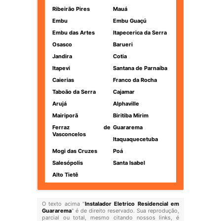
Ribeirão Pires
Mauá
Embu
Embu Guaçú
Embu das Artes
Itapecerica da Serra
Osasco
Barueri
Jandira
Cotia
Itapevi
Santana de Parnaíba
Caierias
Franco da Rocha
Taboão da Serra
Cajamar
Arujá
Alphaville
Mairiporã
Biritiba Mirim
Ferraz de
Guararema
Vasconcelos
Itaquaquecetuba
Mogi das Cruzes
Poá
Salesópolis
Santa Isabel
Alto Tietê
O texto acima "
Instalador Eletrico Residencial em
Guararema
" é de direito reservado. Sua reprodução,
parcial ou total, mesmo citando nossos links, é