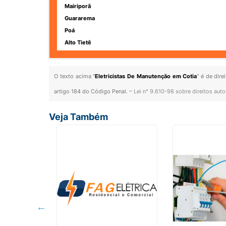
Mairiporã
Guararema
Poá
Alto Tietê
O texto acima "
Eletricistas De Manutenção em Cotia
" é de dir
artigo 184 do Código Penal. –
Lei n° 9.610-98 sobre direitos auto
Veja Também