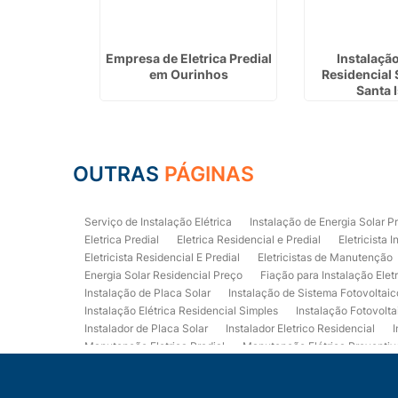
e Sistema
Empresa de Eletrica Predial
Instalação
m Guarulhos
em Ourinhos
Residencial
Santa 
OUTRAS
PÁGINAS
Serviço de Instalação Elétrica
Instalação de Energia Solar P
Eletrica Predial
Eletrica Residencial e Predial
Eletricista I
Eletricista Residencial E Predial
Eletricistas de Manutenção
Energia Solar Residencial Preço
Fiação para Instalação Elet
Instalação de Placa Solar
Instalação de Sistema Fotovoltaic
Instalação Elétrica Residencial Simples
Instalação Fotovolta
Instalador de Placa Solar
Instalador Eletrico Residencial
I
Manutenção Eletrica Predial
Manutenção Elétrica Preventiv
Orçamento de Instalação Elétrica Residencial
Projeto de Ele
Quadro Eletrica Residencial
Serviços de Eletricista
Servi