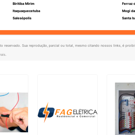
Biritiba Mirim
Ferraz 
Itaquaquecetuba
Mogi da
Salesópolis
Santa Is
eito reservado. Sua reprodução, parcial ou total, mesmo citando nossos links, é proib
rais
.