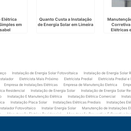
 Elétrica
Quanto Custa a Instalação
Manutenção
 Simples em
de Energia Solar em Limeira
Corretiva
Isabel
Elétricas
Cr
reço
Instalação de Energia Solar Fotovoltaica
Instalação de Energia Solar 
nstalador
Eletricista Mais Próximo
Eletricista Predial
Eletricista Predial e
Empresa de Instalações Elétricas
Empresa de Manutenção Eletrica
Empr
rica Residencial
Instalação de Energia Solar
Instalação de Energia Solar Re
o
Instalação E Manutenção Elétrica
Instalação Elétrica Comercial
Insta
ica
Instalação Placa Solar
Instalações Elétricas Prediais
Instalações Elé
nstalador Fotovoltaico
Instalar Energia Solar
Manutenção de Instalações El
a
Manutenção Eletrica Residencial
Manutenção Preventiva E Corretiva Ins
trica
Projeto de Instalações Elétricas
Projeto Elétrico Comercial
Projeto 
ços de Manutenção Elétrica
Usina de Energia Solar
Usina Fotovoltaica Co