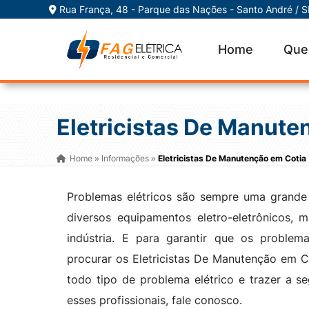
Rua França, 48 - Parque das Nações - Santo André / 
Home
Que
Eletricistas De Manute
Home
Informações
Eletricistas De Manutenção em Cotia
»
»
Problemas elétricos são sempre uma grande
diversos equipamentos eletro-eletrônicos,
indústria. E para garantir que os proble
procurar os Eletricistas De Manutenção em Co
todo tipo de problema elétrico e trazer a s
esses profissionais, fale conosco.