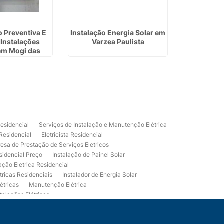
 Preventiva E
Instalação Energia Solar em
Empres
 Instalações
Varzea Paulista
Residen
 em Mogi das
uzes
Residencial
Serviços de Instalação e Manutenção Elétrica
 Residencial
Eletricista Residencial
esa de Prestação de Serviços Eletricos
sidencial Preço
Instalação de Painel Solar
lação Eletrica Residencial
tricas Residenciais
Instalador de Energia Solar
étricas
Manutenção Elétrica
talações Elétricas
Eletrico Predial
Projeto Eletrico Residencial
mpleta
Usina Fotovoltaica Residencial