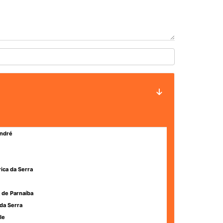
ndré
rica da Serra
 de Parnaíba
da Serra
le