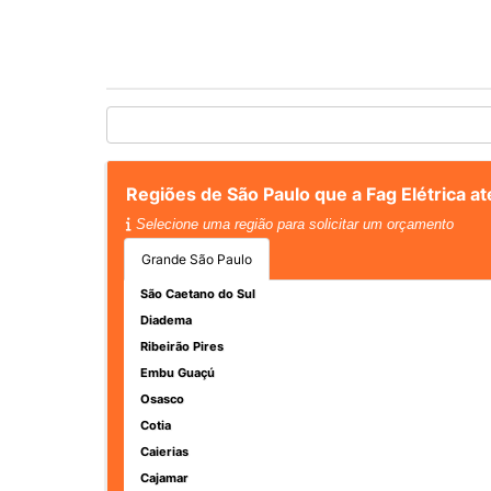
Regiões de São Paulo que a Fag Elétrica 
Selecione uma região para solicitar um orçamento
Grande São Paulo
São Caetano do Sul
Diadema
Ribeirão Pires
Embu Guaçú
Osasco
Cotia
Caierias
Cajamar