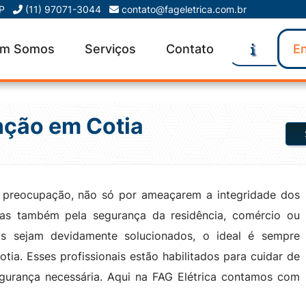
SP
(11) 97071-3044
contato@fageletrica.com.br
m Somos
Serviços
Contato
En
nção em Cotia
 preocupação, não só por ameaçarem a integridade dos
 mas também pela segurança da residência, comércio ou
mas sejam devidamente solucionados, o ideal é sempre
tia. Esses profissionais estão habilitados para cuidar de
egurança necessária. Aqui na FAG Elétrica contamos com