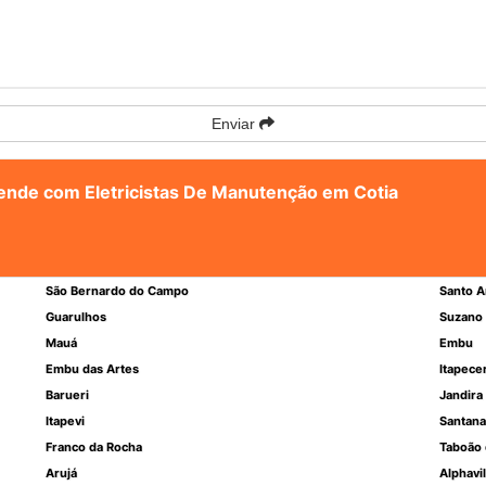
Enviar
atende com Eletricistas De Manutenção em Cotia
São Bernardo do Campo
Santo A
Guarulhos
Suzano
Mauá
Embu
Embu das Artes
Itapece
Barueri
Jandira
Itapevi
Santana
Franco da Rocha
Taboão 
Arujá
Alphavil