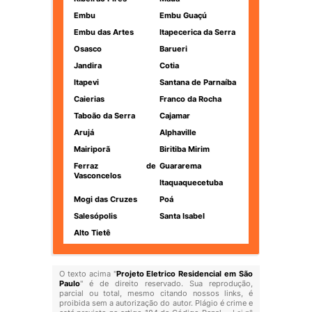
Embu
Embu Guaçú
Embu das Artes
Itapecerica da Serra
Osasco
Barueri
Jandira
Cotia
Itapevi
Santana de Parnaíba
Caierias
Franco da Rocha
Taboão da Serra
Cajamar
Arujá
Alphaville
Mairiporã
Biritiba Mirim
Ferraz de
Guararema
Vasconcelos
Itaquaquecetuba
Mogi das Cruzes
Poá
Salesópolis
Santa Isabel
Alto Tietê
O texto acima "
Projeto Eletrico Residencial em São
Paulo
" é de direito reservado. Sua reprodução,
parcial ou total, mesmo citando nossos links, é
proibida sem a autorização do autor. Plágio é crime e