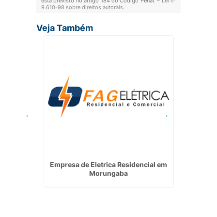
está previsto no artigo 184 do Código Penal. –
Lei n°
9.610-98 sobre direitos autorais
.
Veja Também
 em Poá
Empresa de Eletrica Residencial em
Pr
Morungaba