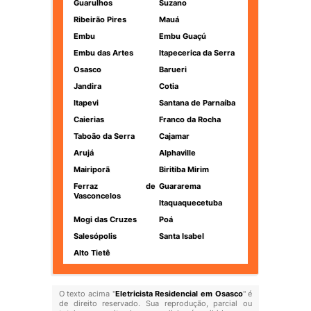
Guarulhos
Suzano
Ribeirão Pires
Mauá
Embu
Embu Guaçú
Embu das Artes
Itapecerica da Serra
Osasco
Barueri
Jandira
Cotia
Itapevi
Santana de Parnaíba
Caierias
Franco da Rocha
Taboão da Serra
Cajamar
Arujá
Alphaville
Mairiporã
Biritiba Mirim
Ferraz de
Guararema
Vasconcelos
Itaquaquecetuba
Mogi das Cruzes
Poá
Salesópolis
Santa Isabel
Alto Tietê
O texto acima "
Eletricista Residencial em Osasco
" é
de direito reservado. Sua reprodução, parcial ou