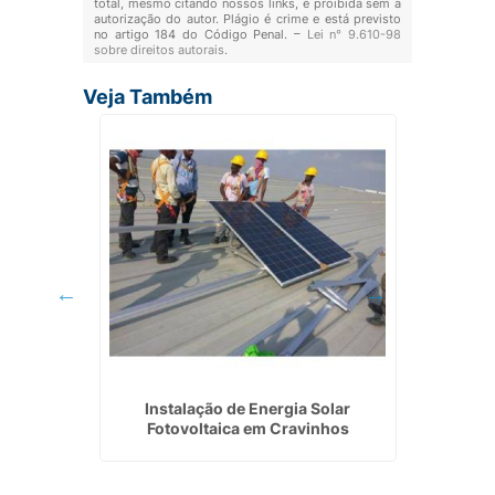
total, mesmo citando nossos links, é proibida sem a
autorização do autor. Plágio é crime e está previsto
no artigo 184 do Código Penal. –
Lei n° 9.610-98
sobre direitos autorais
.
Veja Também
nergia
Instalação de Energia Solar
Empres
Fotovoltaica em Cravinhos