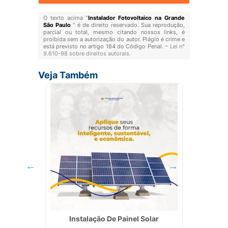
O texto acima "
Instalador Fotovoltaico na Grande
São Paulo
" é de direito reservado. Sua reprodução,
parcial ou total, mesmo citando nossos links, é
proibida sem a autorização do autor. Plágio é crime e
está previsto no artigo 184 do Código Penal. –
Lei n°
9.610-98 sobre direitos autorais
.
Veja Também
tiva em
Instalação De Painel Solar
Valor p
em