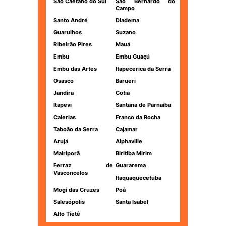
São Caetano do Sul
São Bernardo do
Campo
Santo André
Diadema
Guarulhos
Suzano
Ribeirão Pires
Mauá
Embu
Embu Guaçú
Embu das Artes
Itapecerica da Serra
Osasco
Barueri
Jandira
Cotia
Itapevi
Santana de Parnaíba
Caierias
Franco da Rocha
Taboão da Serra
Cajamar
Arujá
Alphaville
Mairiporã
Biritiba Mirim
Ferraz de
Guararema
Vasconcelos
Itaquaquecetuba
Mogi das Cruzes
Poá
Salesópolis
Santa Isabel
Alto Tietê