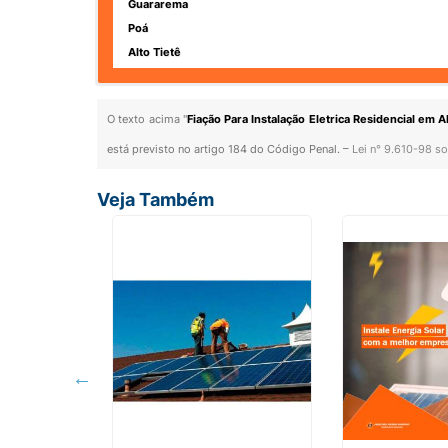
Guararema
Poá
Alto Tietê
O texto acima "
Fiação Para Instalação Eletrica Residencial em A
está previsto no artigo 184 do Código Penal. –
Lei n° 9.610-98 so
Veja Também