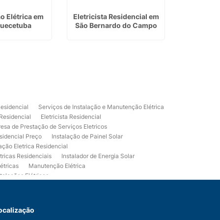
 Elétrica em
Eletricista Residencial em
Energia S
quecetuba
São Bernardo do Campo
Preço em
Residencial
Serviços de Instalação e Manutenção Elétrica
 Residencial
Eletricista Residencial
esa de Prestação de Serviços Eletricos
sidencial Preço
Instalação de Painel Solar
lação Eletrica Residencial
tricas Residenciais
Instalador de Energia Solar
étricas
Manutenção Elétrica
talações Elétricas
Eletrico Predial
Projeto Eletrico Residencial
mpleta
Usina Fotovoltaica Residencial
Serviços de Eletricista Residencial e Predial
ocalização
 Energia Fotovoltaica