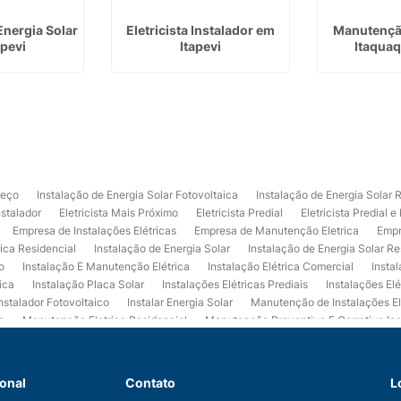
Energia Solar
Eletricista Instalador em
Manutenção
apevi
Itapevi
Itaqua
reço
Instalação de Energia Solar Fotovoltaica
Instalação de Energia Solar 
nstalador
Eletricista Mais Próximo
Eletricista Predial
Eletricista Predial e
Empresa de Instalações Elétricas
Empresa de Manutenção Eletrica
Empr
rica Residencial
Instalação de Energia Solar
Instalação de Energia Solar Re
o
Instalação E Manutenção Elétrica
Instalação Elétrica Comercial
Insta
ica
Instalação Placa Solar
Instalações Elétricas Prediais
Instalações Elé
nstalador Fotovoltaico
Instalar Energia Solar
Manutenção de Instalações El
a
Manutenção Eletrica Residencial
Manutenção Preventiva E Corretiva Ins
trica
Projeto de Instalações Elétricas
Projeto Elétrico Comercial
Projeto 
ços de Manutenção Elétrica
Usina de Energia Solar
Usina Fotovoltaica Co
 de Eletrica Residencial
Empresa de Eletrica Predial
Empresa de Eletrica
ional
Contato
L
ção de Energia Solar
Empresa de Instalação de Energia Solar
Instalação de