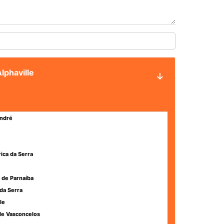
lphaville
ndré
rica da Serra
 de Parnaíba
da Serra
le
de Vasconcelos