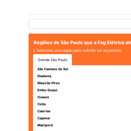
Regiões de São Paulo que a Fag Elétrica at
Selecione uma região para solicitar um orçamento
Grande São Paulo
São Caetano do Sul
Diadema
Ribeirão Pires
Embu Guaçú
Osasco
Cotia
Caierias
Cajamar
Mairiporã