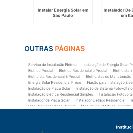
talador em
Instalar Energia Solar em
Instalador De 
cetuba
São Paulo
em It
OUTRAS
PÁGINAS
Serviço de Instalação Elétrica
Instalação de Energia Solar P
Eletrica Predial
Eletrica Residencial e Predial
Eletricista I
Eletricista Residencial E Predial
Eletricistas de Manutenção
Energia Solar Residencial Preço
Fiação para Instalação Elet
Instalação de Placa Solar
Instalação de Sistema Fotovoltaic
Instalação Elétrica Residencial Simples
Instalação Fotovolta
Instalador de Placa Solar
Instalador Eletrico Residencial
I
Manutenção Eletrica Predial
Manutenção Elétrica Preventiv
Orçamento de Instalação Elétrica Residencial
Projeto de Ele
Quadro Eletrica Residencial
Serviços de Eletricista
Servi
Eletrica Residencial
Eletricista Residencial Preço
Empresa
Instituc
Instalação de Placa de Energia Solar
Quanto Custa a Instala