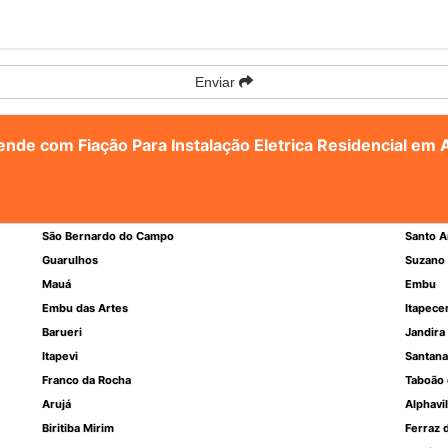
Enviar
ende com Fiação Para Instalação Eletrica Residencial em A
São Bernardo do Campo
Santo A
Guarulhos
Suzano
Mauá
Embu
Embu das Artes
Itapece
Barueri
Jandira
Itapevi
Santana
Franco da Rocha
Taboão 
Arujá
Alphavil
Biritiba Mirim
Ferraz 