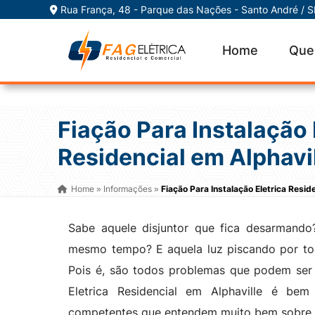
Rua França, 48 - Parque das Nações - Santo André / 
Home
Que
Fiação Para Instalação 
Residencial em Alphavi
Home
Informações
Fiação Para Instalação Eletrica Resid
»
»
Sabe aquele disjuntor que fica desarmand
mesmo tempo? E aquela luz piscando por to
Pois é, são todos problemas que podem ser 
Eletrica Residencial em Alphaville é bem 
competentes que entendem muito bem sobre fi