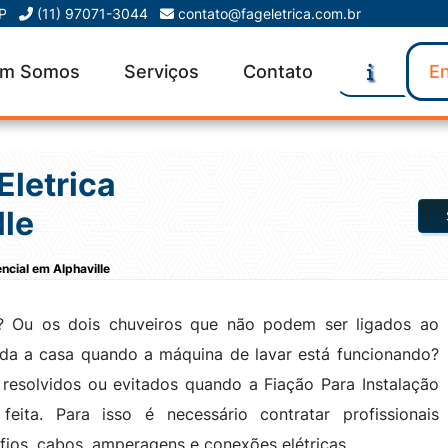
SP
(11) 97071-3044
contato@fageletrica.com.br
m Somos
Serviços
Contato
En
Eletrica
lle
encial em Alphaville
o? Ou os dois chuveiros que não podem ser ligados ao
da a casa quando a máquina de lavar está funcionando?
resolvidos ou evitados quando a Fiação Para Instalação
feita. Para isso é necessário contratar profissionais
os, cabos, amperagens e conexões elétricas.