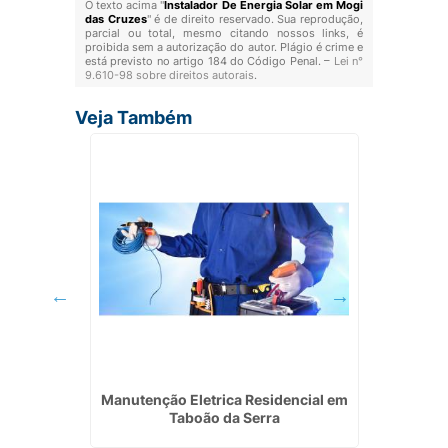
O texto acima "
Instalador De Energia Solar em Mogi
das Cruzes
" é de direito reservado. Sua reprodução,
parcial ou total, mesmo citando nossos links, é
proibida sem a autorização do autor. Plágio é crime e
está previsto no artigo 184 do Código Penal. –
Lei n°
9.610-98 sobre direitos autorais
.
Veja Também
uveira
Manutenção Eletrica Residencial em
Projeto
Taboão da Serra