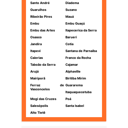
Santo André
Diadema
Guarulhos
Suzano
Ribeirão Pires
Mauá
Embu
Embu Guaçú
Embu das Artes
Itapecerica da Serra
Osasco
Barueri
Jandira
Cotia
Itapevi
Santana de Parnaíba
Caierias
Franco da Rocha
Taboão da Serra
Cajamar
Arujá
Alphaville
Mairiporã
Biritiba Mirim
Ferraz de
Guararema
Vasconcelos
Itaquaquecetuba
Mogi das Cruzes
Poá
Salesópolis
Santa Isabel
Alto Tietê