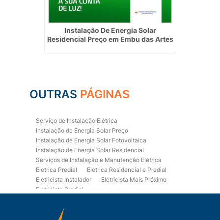
eço em
Instalação De Energia Solar
Empres
Residencial Preço em Embu das Artes
OUTRAS
PÁGINAS
Serviço de Instalação Elétrica
Instalação de Energia Solar Preço
Instalação de Energia Solar Fotovoltaica
Instalação de Energia Solar Residencial
Serviços de Instalação e Manutenção Elétrica
Eletrica Predial
Eletrica Residencial e Predial
Eletricista Instalador
Eletricista Mais Próximo
Eletricista Predial
Eletricista Predial e Residencial
Eletricista Residencial
Eletricista Residencial E Predial