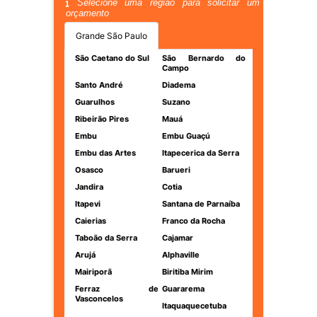
Selecione uma região para solicitar um
orçamento
Grande São Paulo
São Caetano do Sul
São Bernardo do
Campo
Santo André
Diadema
Guarulhos
Suzano
Ribeirão Pires
Mauá
Embu
Embu Guaçú
Embu das Artes
Itapecerica da Serra
Osasco
Barueri
Jandira
Cotia
Itapevi
Santana de Parnaíba
Caierias
Franco da Rocha
Taboão da Serra
Cajamar
Arujá
Alphaville
Mairiporã
Biritiba Mirim
Ferraz de
Guararema
Vasconcelos
Itaquaquecetuba