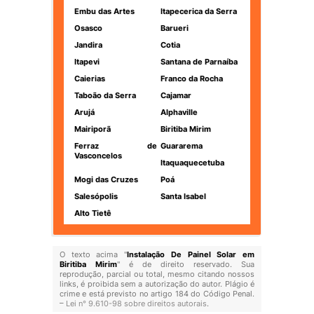
Embu das Artes
Itapecerica da Serra
Osasco
Barueri
Jandira
Cotia
Itapevi
Santana de Parnaíba
Caierias
Franco da Rocha
Taboão da Serra
Cajamar
Arujá
Alphaville
Mairiporã
Biritiba Mirim
Ferraz de
Guararema
Vasconcelos
Itaquaquecetuba
Mogi das Cruzes
Poá
Salesópolis
Santa Isabel
Alto Tietê
O texto acima "
Instalação De Painel Solar em
Biritiba Mirim
" é de direito reservado. Sua
reprodução, parcial ou total, mesmo citando nossos
links, é proibida sem a autorização do autor. Plágio é
crime e está previsto no artigo 184 do Código Penal.
–
Lei n° 9.610-98 sobre direitos autorais
.