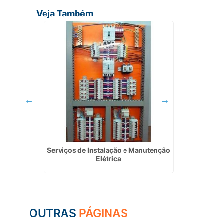
Veja Também
m Itapevi
Serviços de Instalação e Manutenção
Inst
Elétrica
OUTRAS
PÁGINAS