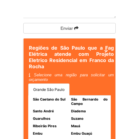
Enviar
Regiões de São Paulo que a Fag
Elétrica atende com Projeto
Eletrico Residencial em Franco da
Rocha
Selecione uma região para solicitar um
orçamento
Grande São Paulo
São Caetano do Sul
São Bernardo do
Campo
Santo André
Diadema
Guarulhos
Suzano
Ribeirão Pires
Mauá
Embu
Embu Guaçú