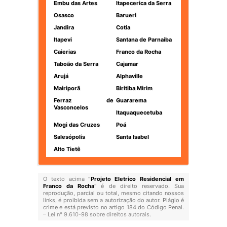
Embu das Artes
Itapecerica da Serra
Osasco
Barueri
Jandira
Cotia
Itapevi
Santana de Parnaíba
Caierias
Franco da Rocha
Taboão da Serra
Cajamar
Arujá
Alphaville
Mairiporã
Biritiba Mirim
Ferraz de
Guararema
Vasconcelos
Itaquaquecetuba
Mogi das Cruzes
Poá
Salesópolis
Santa Isabel
Alto Tietê
O texto acima "
Projeto Eletrico Residencial em
Franco da Rocha
" é de direito reservado. Sua
reprodução, parcial ou total, mesmo citando nossos
links, é proibida sem a autorização do autor. Plágio é
crime e está previsto no artigo 184 do Código Penal.
–
Lei n° 9.610-98 sobre direitos autorais
.