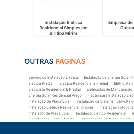
idencial E
Instalação Elétrica
Empresa de 
de São Paulo
Residencial Simples em
Guara
Biritiba Mirim
OUTRAS
PÁGINAS
Serviço de Instalação Elétrica
Instalação de Energia Solar P
Eletrica Predial
Eletrica Residencial e Predial
Eletricista I
Eletricista Residencial E Predial
Eletricistas de Manutenção
Energia Solar Residencial Preço
Fiação para Instalação Elet
Instalação de Placa Solar
Instalação de Sistema Fotovoltaic
Instalação Elétrica Residencial Simples
Instalação Fotovolta
Instalador de Placa Solar
Instalador Eletrico Residencial
I
Manutenção Eletrica Predial
Manutenção Elétrica Preventiv
Orçamento de Instalação Elétrica Residencial
Projeto de Ele
Quadro Eletrica Residencial
Serviços de Eletricista
Servi