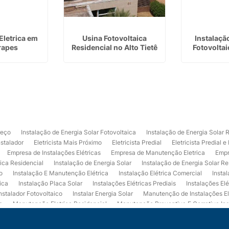
Eletrica em
Usina Fotovoltaica
Instalaçã
rapes
Residencial no Alto Tietê
Fotovoltai
reço
Instalação de Energia Solar Fotovoltaica
Instalação de Energia Solar 
nstalador
Eletricista Mais Próximo
Eletricista Predial
Eletricista Predial e
Empresa de Instalações Elétricas
Empresa de Manutenção Eletrica
Empr
rica Residencial
Instalação de Energia Solar
Instalação de Energia Solar Re
o
Instalação E Manutenção Elétrica
Instalação Elétrica Comercial
Insta
ica
Instalação Placa Solar
Instalações Elétricas Prediais
Instalações Elé
nstalador Fotovoltaico
Instalar Energia Solar
Manutenção de Instalações El
a
Manutenção Eletrica Residencial
Manutenção Preventiva E Corretiva Ins
trica
Projeto de Instalações Elétricas
Projeto Elétrico Comercial
Projeto 
ços de Manutenção Elétrica
Usina de Energia Solar
Usina Fotovoltaica Co