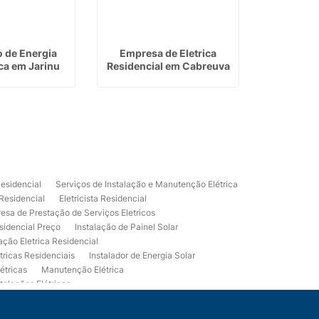
o de Energia
Empresa de Eletrica
Empresa 
ca em Jarinu
Residencial em Cabreuva
San
Residencial
Serviços de Instalação e Manutenção Elétrica
 Residencial
Eletricista Residencial
esa de Prestação de Serviços Eletricos
sidencial Preço
Instalação de Painel Solar
lação Eletrica Residencial
tricas Residenciais
Instalador de Energia Solar
étricas
Manutenção Elétrica
talações Elétricas
Eletrico Predial
Projeto Eletrico Residencial
mpleta
Usina Fotovoltaica Residencial