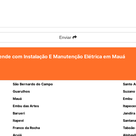
Enviar
atende com Instalação E Manutenção Elétrica em Mauá
São Bernardo do Campo
Santo A
Guarulhos
Suzano
Mauá
Embu
Embu das Artes
Itapece
Barueri
Jandira
Itapevi
Santana
Franco da Rocha
Taboão 
Arujá
Alphavil