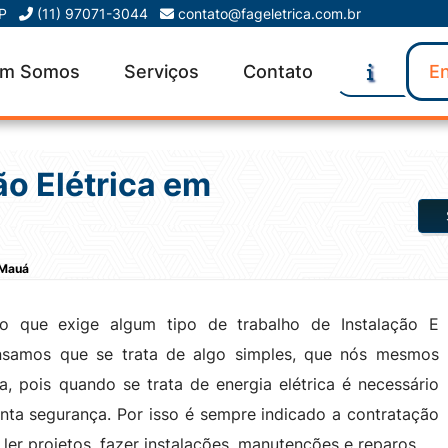
SP
(11) 97071-3044
contato@fageletrica.com.br
m Somos
Serviços
Contato
En
o Elétrica em
 Mauá
 que exige algum tipo de trabalho de Instalação E
nsamos que se trata de algo simples, que nós mesmos
a, pois quando se trata de energia elétrica é necessário
anta segurança. Por isso é sempre indicado a contratação
a ler projetos, fazer instalações, manutenções e reparos.