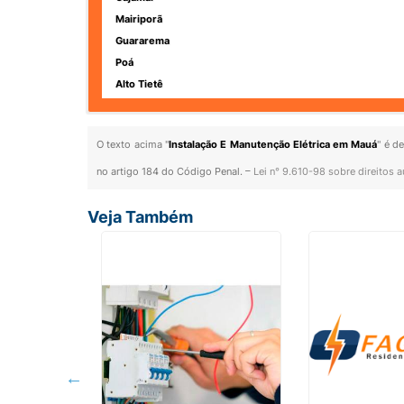
Mairiporã
Guararema
Poá
Alto Tietê
O texto acima "
Instalação E Manutenção Elétrica em Mauá
" é d
no artigo 184 do Código Penal. –
Lei n° 9.610-98 sobre direitos a
Veja Também