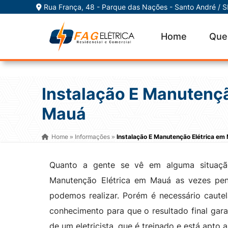
Rua França, 48 - Parque das Nações - Santo André / 
Home
Que
Instalação E Manutençã
Mauá
Home
Informações
Instalação E Manutenção Elétrica em
»
»
Quanto a gente se vê em alguma situação
Manutenção Elétrica em Mauá as vezes pe
podemos realizar. Porém é necessário cautel
conhecimento para que o resultado final gar
de um eletricista, que é treinado e está apto 