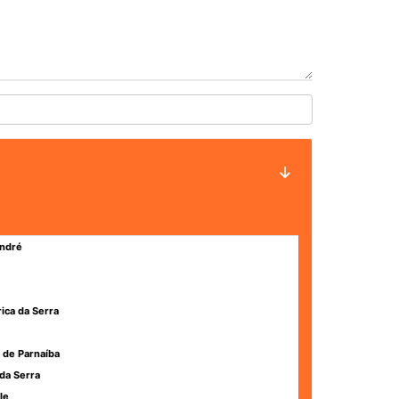
ndré
rica da Serra
 de Parnaíba
da Serra
le