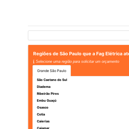
Regiões de São Paulo que a Fag Elétrica 
Selecione uma região para solicitar um orçamento
Grande São Paulo
São Caetano do Sul
Diadema
Ribeirão Pires
Embu Guaçú
Osasco
Cotia
Caierias
Cajamar