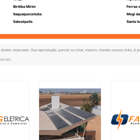
Biritiba Mirim
Ferraz 
Itaquaquecetuba
Mogi da
Salesópolis
Santa Is
e direito reservado. Sua reprodução, parcial ou total, mesmo citando nossos links, é p
utorais
.