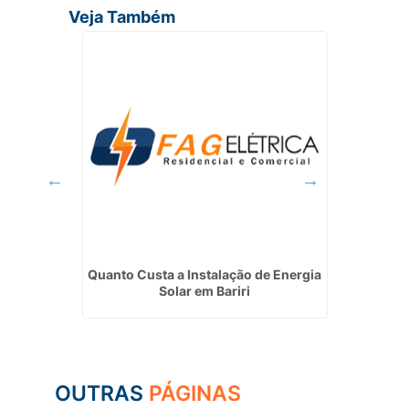
Veja Também
s em Poá
Quanto Custa a Instalação de Energia
Empres
Solar em Bariri
OUTRAS
PÁGINAS