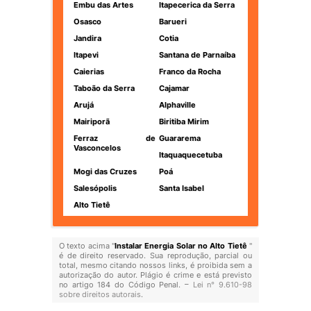
Embu das Artes
Itapecerica da Serra
Osasco
Barueri
Jandira
Cotia
Itapevi
Santana de Parnaíba
Caierias
Franco da Rocha
Taboão da Serra
Cajamar
Arujá
Alphaville
Mairiporã
Biritiba Mirim
Ferraz de
Guararema
Vasconcelos
Itaquaquecetuba
Mogi das Cruzes
Poá
Salesópolis
Santa Isabel
Alto Tietê
O texto acima "
Instalar Energia Solar no Alto Tietê
"
é de direito reservado. Sua reprodução, parcial ou
total, mesmo citando nossos links, é proibida sem a
autorização do autor. Plágio é crime e está previsto
no artigo 184 do Código Penal. –
Lei n° 9.610-98
sobre direitos autorais
.