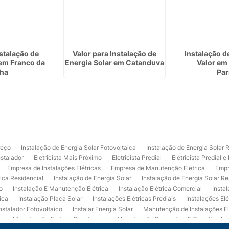
nstalação de
Valor para Instalação de
Instalação d
 em Franco da
Energia Solar em Catanduva
Valor em
ha
Par
reço
Instalação de Energia Solar Fotovoltaica
Instalação de Energia Solar 
nstalador
Eletricista Mais Próximo
Eletricista Predial
Eletricista Predial e
Empresa de Instalações Elétricas
Empresa de Manutenção Eletrica
Empr
rica Residencial
Instalação de Energia Solar
Instalação de Energia Solar Re
o
Instalação E Manutenção Elétrica
Instalação Elétrica Comercial
Insta
ica
Instalação Placa Solar
Instalações Elétricas Prediais
Instalações Elé
nstalador Fotovoltaico
Instalar Energia Solar
Manutenção de Instalações El
a
Manutenção Eletrica Residencial
Manutenção Preventiva E Corretiva Ins