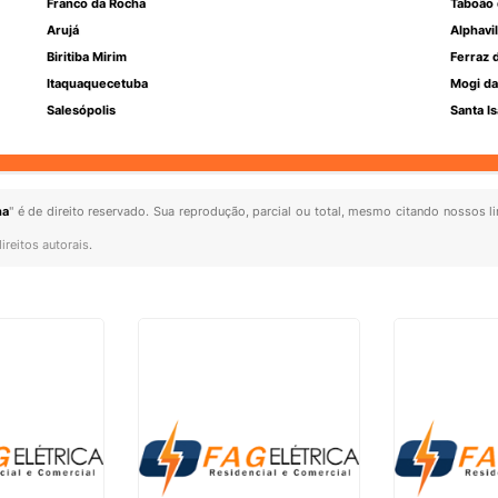
Franco da Rocha
Taboão 
Arujá
Alphavil
Biritiba Mirim
Ferraz 
Itaquaquecetuba
Mogi da
Salesópolis
Santa Is
ha
" é de direito reservado. Sua reprodução, parcial ou total, mesmo citando nossos li
ireitos autorais
.