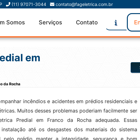
SP
(11) 97071-3044
contato@fageletrica.com.br
m Somos
Serviços
Contato
En
edial em
co da Rocha
mpanhar incêndios e acidentes em prédios residenciais e
létricas. Muitos desses problemas poderiam facilmente ser
etrica Predial em Franco da Rocha adequada. Essas
 instalação até os desgastes dos materiais do sistema
el pelo prédio manter a integridade, segurança e bom