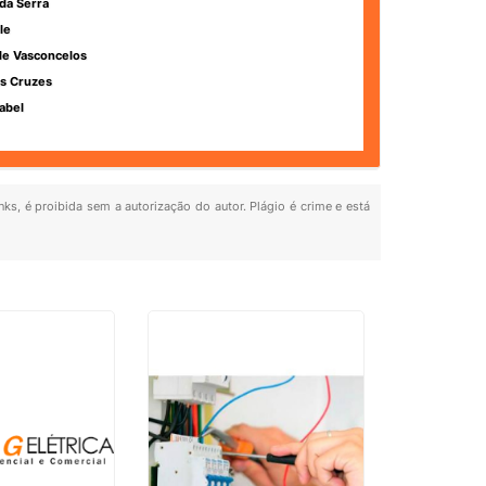
da Serra
le
de Vasconcelos
s Cruzes
abel
nks, é proibida sem a autorização do autor. Plágio é crime e está