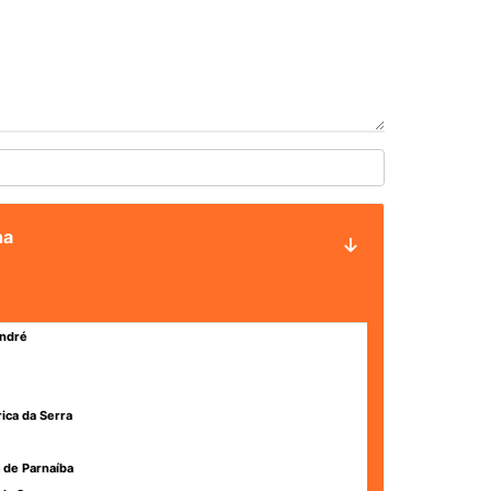
ha
ndré
rica da Serra
 de Parnaíba