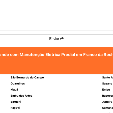
Enviar
atende com Manutenção Eletrica Predial em Franco da Roc
São Bernardo do Campo
Santo A
Guarulhos
Suzano
Mauá
Embu
Embu das Artes
Itapece
Barueri
Jandira
Itapevi
Santana