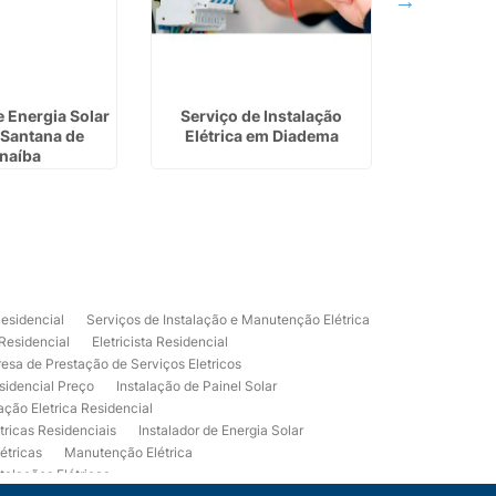
e Energia Solar
Serviço de Instalação
Serviços
 Santana de
Elétrica em Diadema
Residenci
naíba
Ra
Residencial
Serviços de Instalação e Manutenção Elétrica
 Residencial
Eletricista Residencial
esa de Prestação de Serviços Eletricos
sidencial Preço
Instalação de Painel Solar
lação Eletrica Residencial
tricas Residenciais
Instalador de Energia Solar
étricas
Manutenção Elétrica
talações Elétricas