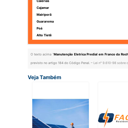
Caierias
Cajamar
Mairiporã
Guararema
Poá
Alto Tietê
O texto acima "
Manutenção Eletrica Predial em Franco da Roc
previsto no artigo 184 do Código Penal. –
Lei n° 9.610-98 sobre d
Veja Também