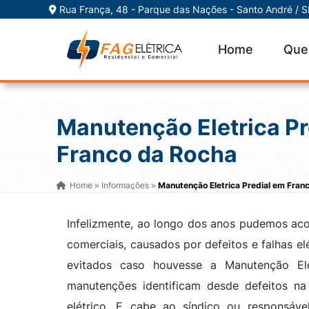
Rua França, 48 - Parque das Nações - Santo André / 
Home
Que
Manutenção Eletrica Pr
Franco da Rocha
Home
Informações
Manutenção Eletrica Predial em Fran
»
»
Infelizmente, ao longo dos anos pudemos aco
comerciais, causados por defeitos e falhas e
evitados caso houvesse a Manutenção El
manutenções identificam desde defeitos na
elétrico. E cabe ao síndico ou responsáv