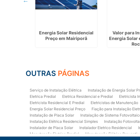
 Instalação
Energia Solar Residencial
Valor para I
r em Varzea
Preço em Mairiporã
Energia Solar
ta
Roc
OUTRAS
PÁGINAS
Serviço de Instalação Elétrica
Instalação de Energia Solar P
Eletrica Predial
Eletrica Residencial e Predial
Eletricista I
Eletricista Residencial E Predial
Eletricistas de Manutenção
Energia Solar Residencial Preço
Fiação para Instalação Elet
Instalação de Placa Solar
Instalação de Sistema Fotovoltaic
Instalação Elétrica Residencial Simples
Instalação Fotovolta
Instalador de Placa Solar
Instalador Eletrico Residencial
I
Manutenção Eletrica Predial
Manutenção Elétrica Preventiv