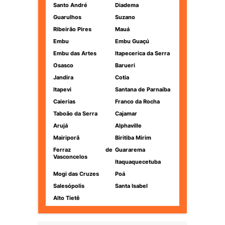
Santo André
Diadema
Guarulhos
Suzano
Ribeirão Pires
Mauá
Embu
Embu Guaçú
Embu das Artes
Itapecerica da Serra
Osasco
Barueri
Jandira
Cotia
Itapevi
Santana de Parnaíba
Caierias
Franco da Rocha
Taboão da Serra
Cajamar
Arujá
Alphaville
Mairiporã
Biritiba Mirim
Ferraz de
Guararema
Vasconcelos
Itaquaquecetuba
Mogi das Cruzes
Poá
Salesópolis
Santa Isabel
Alto Tietê