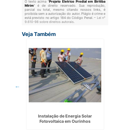
O texto acima "
Projeto Eletrico Predial em Biritiba
Mirim
" é de direito reservado. Sua reprodução,
parcial ou total, mesmo citando nossos links, é
proibida sem a autorização do autor. Plágio é crime e
está previsto no artigo 184 do Código Penal. –
Lei n°
9.610-98 sobre direitos autorais
.
Veja Também
 em Poá
Instalação de Energia Solar
Empresa
Fotovoltaica em Ourinhos