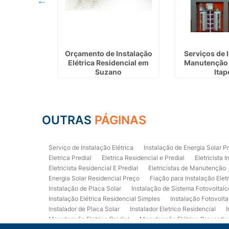
talação de
Orçamento de Instalação
Serviços de 
m Francisco
Elétrica Residencial em
Manutenção 
o
Suzano
Itap
OUTRAS
PÁGINAS
Serviço de Instalação Elétrica
Instalação de Energia Solar P
Eletrica Predial
Eletrica Residencial e Predial
Eletricista I
Eletricista Residencial E Predial
Eletricistas de Manutenção
Energia Solar Residencial Preço
Fiação para Instalação Elet
Instalação de Placa Solar
Instalação de Sistema Fotovoltaic
Instalação Elétrica Residencial Simples
Instalação Fotovolta
Instalador de Placa Solar
Instalador Eletrico Residencial
I
Manutenção Eletrica Predial
Manutenção Elétrica Preventiv