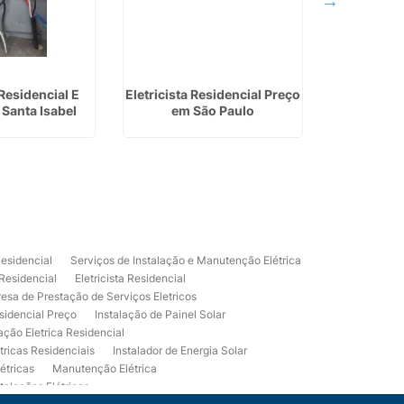
 Residencial E
Eletricista Residencial Preço
Instalação
 Santa Isabel
em São Paulo
Fotovolta
Residencial
Serviços de Instalação e Manutenção Elétrica
 Residencial
Eletricista Residencial
esa de Prestação de Serviços Eletricos
sidencial Preço
Instalação de Painel Solar
lação Eletrica Residencial
tricas Residenciais
Instalador de Energia Solar
étricas
Manutenção Elétrica
talações Elétricas