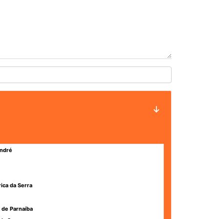
ndré
rica da Serra
 de Parnaíba