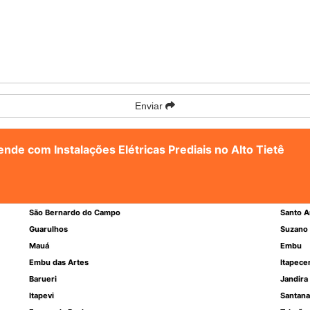
Enviar
ende com Instalações Elétricas Prediais no Alto Tietê
São Bernardo do Campo
Santo A
Guarulhos
Suzano
Mauá
Embu
Embu das Artes
Itapece
Barueri
Jandira
Itapevi
Santana