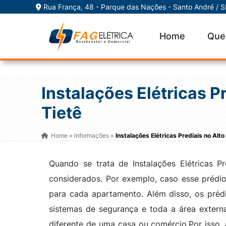
Rua França, 48 - Parque das Nações - Santo André / 
Home
Que
Instalações Elétricas P
Tietê
Home
Informações
Instalações Elétricas Prediais no Alto
»
»
Quando se trata de Instalações Elétricas P
considerados. Por exemplo, caso esse prédio s
para cada apartamento. Além disso, os prédi
sistemas de segurança e toda a área externa
diferente de uma casa ou comércio.Por isso,