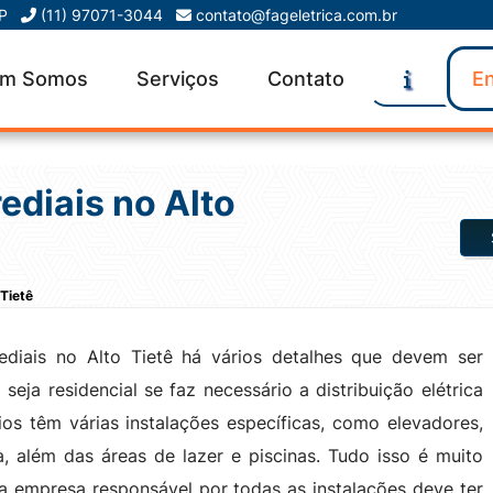
SP
(11) 97071-3044
contato@fageletrica.com.br
m Somos
Serviços
Contato
En
rediais no Alto
 Tietê
rediais no Alto Tietê há vários detalhes que devem ser
eja residencial se faz necessário a distribuição elétrica
os têm várias instalações específicas, como elevadores,
, além das áreas de lazer e piscinas. Tudo isso é muito
 a empresa responsável por todas as instalações deve ter