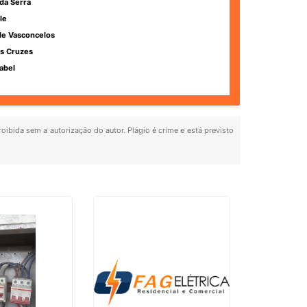
da Serra
le
de Vasconcelos
s Cruzes
abel
roibida sem a autorização do autor. Plágio é crime e está previsto