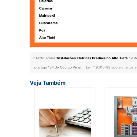
Caierias
Cajamar
Mairiporã
Guararema
Poá
Alto Tietê
O texto acima "
Instalações Elétricas Prediais no Alto Tietê
" é d
no artigo 184 do Código Penal. –
Lei n° 9.610-98 sobre direitos a
Veja Também