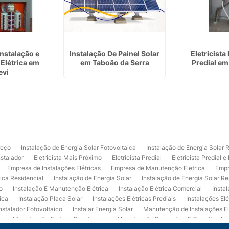
Instalação e
Instalação De Painel Solar
Eletricista
Elétrica em
em Taboão da Serra
Predial em
evi
reço
Instalação de Energia Solar Fotovoltaica
Instalação de Energia Solar 
nstalador
Eletricista Mais Próximo
Eletricista Predial
Eletricista Predial e
Empresa de Instalações Elétricas
Empresa de Manutenção Eletrica
Empr
rica Residencial
Instalação de Energia Solar
Instalação de Energia Solar Re
o
Instalação E Manutenção Elétrica
Instalação Elétrica Comercial
Insta
ica
Instalação Placa Solar
Instalações Elétricas Prediais
Instalações Elé
nstalador Fotovoltaico
Instalar Energia Solar
Manutenção de Instalações El
a
Manutenção Eletrica Residencial
Manutenção Preventiva E Corretiva Ins