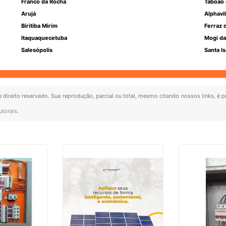
Franco da Rocha
Taboão 
Arujá
Alphavil
Biritiba Mirim
Ferraz 
Itaquaquecetuba
Mogi da
Salesópolis
Santa Is
e direito reservado. Sua reprodução, parcial ou total, mesmo citando nossos links, é p
utorais
.