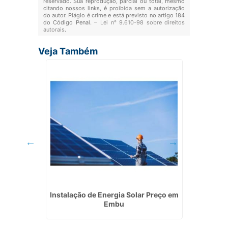
reservado. Sua reprodução, parcial ou total, mesmo
citando nossos links, é proibida sem a autorização
do autor. Plágio é crime e está previsto no artigo 184
do Código Penal. –
Lei n° 9.610-98 sobre direitos
autorais
.
Veja Também
létricas
Instalação de Energia Solar Preço em
Instala
Embu