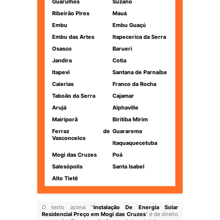
Guarulhos
Suzano
Ribeirão Pires
Mauá
Embu
Embu Guaçú
Embu das Artes
Itapecerica da Serra
Osasco
Barueri
Jandira
Cotia
Itapevi
Santana de Parnaíba
Caierias
Franco da Rocha
Taboão da Serra
Cajamar
Arujá
Alphaville
Mairiporã
Biritiba Mirim
Ferraz de
Guararema
Vasconcelos
Itaquaquecetuba
Mogi das Cruzes
Poá
Salesópolis
Santa Isabel
Alto Tietê
O texto acima "
Instalação De Energia Solar
Residencial Preço em Mogi das Cruzes
" é de direito