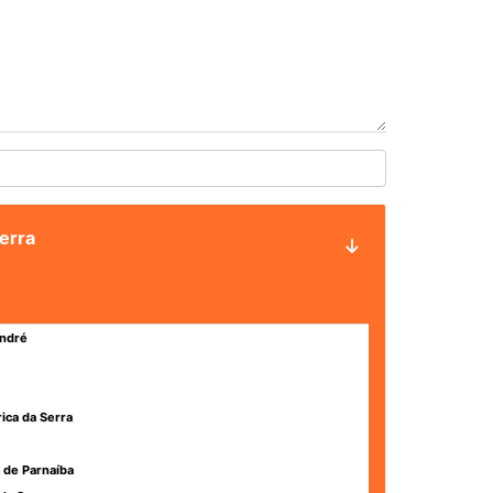
Serra
ndré
rica da Serra
 de Parnaíba