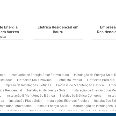
de Energia
Eletrica Residencial em
Empresa 
a em Varzea
Bauru
Residenci
ista
reço
Instalação de Energia Solar Fotovoltaica
Instalação de Energia Solar 
nstalador
Eletricista Mais Próximo
Eletricista Predial
Eletricista Predial e
Empresa de Instalações Elétricas
Empresa de Manutenção Eletrica
Empr
rica Residencial
Instalação de Energia Solar
Instalação de Energia Solar Re
o
Instalação E Manutenção Elétrica
Instalação Elétrica Comercial
Insta
ica
Instalação Placa Solar
Instalações Elétricas Prediais
Instalações Elé
nstalador Fotovoltaico
Instalar Energia Solar
Manutenção de Instalações El
a
Manutenção Eletrica Residencial
Manutenção Preventiva E Corretiva Ins