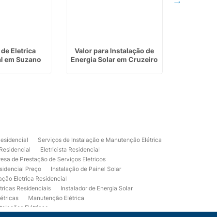
de Eletrica
Valor para Instalação de
Instalaç
al em Suzano
Energia Solar em Cruzeiro
Energ
Mo
Residencial
Serviços de Instalação e Manutenção Elétrica
 Residencial
Eletricista Residencial
esa de Prestação de Serviços Eletricos
sidencial Preço
Instalação de Painel Solar
lação Eletrica Residencial
tricas Residenciais
Instalador de Energia Solar
étricas
Manutenção Elétrica
talações Elétricas