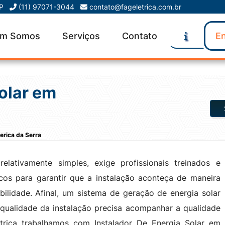
SP
(11) 97071-3044
contato@fageletrica.com.br
m Somos
Serviços
Contato
En
Solar em
erica da Serra
elativamente simples, exige profissionais treinados e
icos para garantir que a instalação aconteça de maneira
bilidade. Afinal, um sistema de geração de energia solar
 qualidade da instalação precisa acompanhar a qualidade
trica trabalhamos com Instalador De Energia Solar em