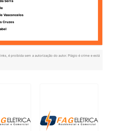
da Serra
le
de Vasconcelos
s Cruzes
abel
inks, é proibida sem a autorização do autor. Plágio é crime e está