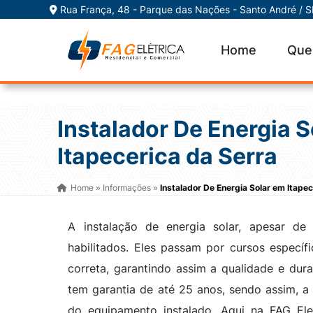
Rua França, 48 - Parque das Nações - Santo André / 
Home
Que
Instalador De Energia 
Itapecerica da Serra
Home
Informações
Instalador De Energia Solar em Itapec
»
»
A instalação de energia solar, apesar de r
habilitados. Eles passam por cursos específ
correta, garantindo assim a qualidade e dura
tem garantia de até 25 anos, sendo assim, a
do equipamento instalado. Aqui na FAG Ele