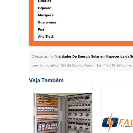
Caierias
Cajamar
Mairiporã
Guararema
Poá
Alto Tietê
O texto acima "
Instalador De Energia Solar em Itapecerica da S
previsto no artigo 184 do Código Penal. –
Lei n° 9.610-98 sobre d
Veja Também