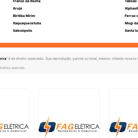
Franco da Rocha
Taboão 
Arujá
Alphavil
Biritiba Mirim
Ferraz 
Itaquaquecetuba
Mogi da
Salesópolis
Santa Is
erra
" é de direito reservado. Sua reprodução, parcial ou total, mesmo citando nossos l
ireitos autorais
.