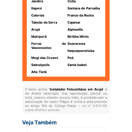
Jandira
Cotia
Itapevi
Santana de Parnaíba
Caierias
Franco da Rocha
Taboão da Serra
Cajamar
Arujá
Alphaville
Mairiporã
Biritiba Mirim
Ferraz de
Guararema
Vasconcelos
Itaquaquecetuba
Mogi das Cruzes
Poá
Salesópolis
Santa Isabel
Alto Tietê
O texto acima "
Instalador Fotovoltaico em Arujá
" é
de direito reservado. Sua reprodução, parcial ou
total, mesmo citando nossos links, é proibida sem a
autorização do autor. Plágio é crime e está previsto
no artigo 184 do Código Penal. –
Lei n° 9.610-98
sobre direitos autorais
.
Veja Também