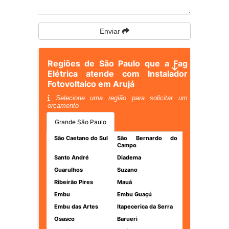
Enviar
Regiões de São Paulo que a Fag
Elétrica atende com Instalador
Fotovoltaico em Arujá
Selecione uma região para solicitar um
orçamento
Grande São Paulo
São Caetano do Sul
São Bernardo do
Campo
Santo André
Diadema
Guarulhos
Suzano
Ribeirão Pires
Mauá
Embu
Embu Guaçú
Embu das Artes
Itapecerica da Serra
Osasco
Barueri