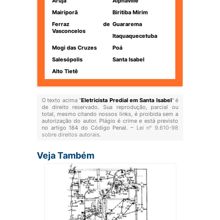
Arujá
Alphaville
Mairiporã
Biritiba Mirim
Ferraz de
Guararema
Vasconcelos
Itaquaquecetuba
Mogi das Cruzes
Poá
Salesópolis
Santa Isabel
Alto Tietê
O texto acima "
Eletricista Predial em Santa Isabel
" é
de direito reservado. Sua reprodução, parcial ou
total, mesmo citando nossos links, é proibida sem a
autorização do autor. Plágio é crime e está previsto
no artigo 184 do Código Penal. –
Lei n° 9.610-98
sobre direitos autorais
.
Veja Também