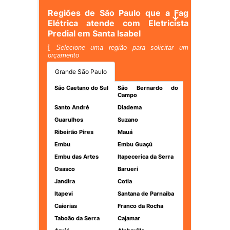
Regiões de São Paulo que a Fag
Elétrica atende com Eletricista
Predial em Santa Isabel
Selecione uma região para solicitar um
orçamento
Grande São Paulo
São Caetano do Sul
São Bernardo do
Campo
Santo André
Diadema
Guarulhos
Suzano
Ribeirão Pires
Mauá
Embu
Embu Guaçú
Embu das Artes
Itapecerica da Serra
Osasco
Barueri
Jandira
Cotia
Itapevi
Santana de Parnaíba
Caierias
Franco da Rocha
Taboão da Serra
Cajamar