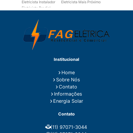
Eletricista Instalador
Eletricista Mais Próximo
Eletricista Predial
Eletricista Predial e Residencial
Eletricista Residencial
Eletricista Residencial E Predial
Eletricistas de Manutenção
Empresa de Instalações Elétricas
Empresa de Manutenção Eletrica
Empresa de Prestação de Serviços Eletricos
Energia Solar Residencial Preço
Institucional
Fiação para Instalação Eletrica Residencial
Instalação de Energia Solar
Home
Instalação de Energia Solar Residencial Preço
Sobre Nós
Instalação de Painel Solar
Instalação de Placa Solar
Contato
Instalação de Sistema Fotovoltaico
Informações
Instalação E Manutenção Elétrica
Energia Solar
Instalação Elétrica Comercial
Instalação Eletrica Residencial
Contato
Instalação Elétrica Residencial Simples
Instalação Fotovoltaica
Instalação Placa Solar
(11) 97071-3044
Instalações Elétricas Prediais
Instalações Elétricas Residenciais