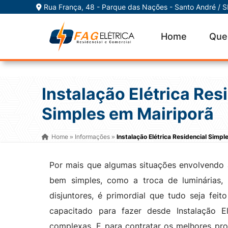
Rua França, 48 - Parque das Nações - Santo André / 
Home
Que
Instalação Elétrica Res
Simples em Mairiporã
Home
Informações
Instalação Elétrica Residencial Simpl
»
»
Por mais que algumas situações envolvendo 
bem simples, como a troca de luminárias,
disjuntores, é primordial que tudo seja feit
capacitado para fazer desde Instalação E
complexas. E para contratar os melhores pro