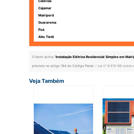
Caierias
Cajamar
Mairiporã
Guararema
Poá
Alto Tietê
O texto acima "
Instalação Elétrica Residencial Simples em Mair
previsto no artigo 184 do Código Penal. –
Lei n° 9.610-98 sobre d
Veja Também