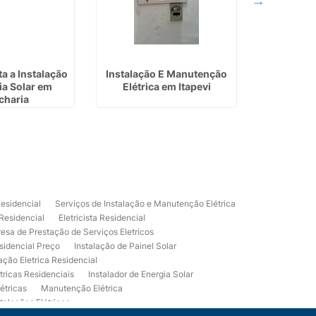
a a Instalação
Instalação E Manutenção
Instala
ia Solar em
Elétrica em Itapevi
Fotovolta
charia
Residencial
Serviços de Instalação e Manutenção Elétrica
 Residencial
Eletricista Residencial
esa de Prestação de Serviços Eletricos
sidencial Preço
Instalação de Painel Solar
lação Eletrica Residencial
tricas Residenciais
Instalador de Energia Solar
étricas
Manutenção Elétrica
talações Elétricas