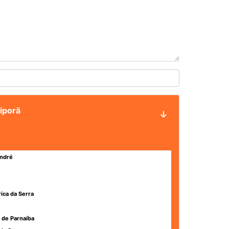
riporã
ndré
rica da Serra
 de Parnaíba