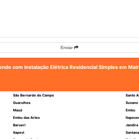
Enviar
tende com Instalação Elétrica Residencial Simples em Mai
São Bernardo do Campo
Santo A
Guarulhos
Suzano
Mauá
Embu
Embu das Artes
Itapece
Barueri
Jandira
Itapevi
Santana