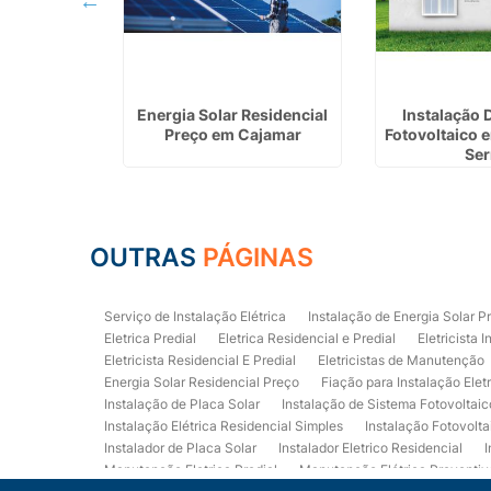
e Sistema
Energia Solar Residencial
Instalação 
em Osasco
Preço em Cajamar
Fotovoltaico 
Ser
OUTRAS
PÁGINAS
Serviço de Instalação Elétrica
Instalação de Energia Solar P
Eletrica Predial
Eletrica Residencial e Predial
Eletricista I
Eletricista Residencial E Predial
Eletricistas de Manutenção
Energia Solar Residencial Preço
Fiação para Instalação Elet
Instalação de Placa Solar
Instalação de Sistema Fotovoltaic
Instalação Elétrica Residencial Simples
Instalação Fotovolta
Instalador de Placa Solar
Instalador Eletrico Residencial
I
Manutenção Eletrica Predial
Manutenção Elétrica Preventiv