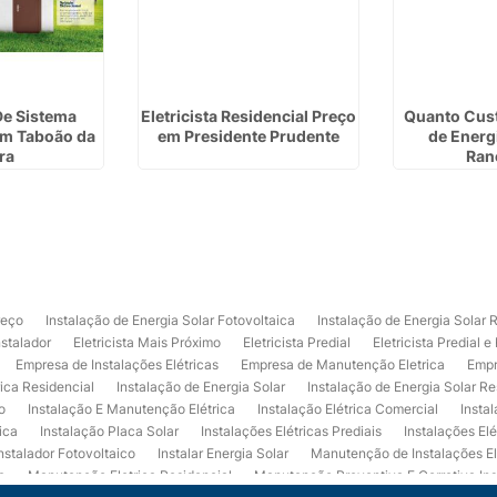
De Sistema
Eletricista Residencial Preço
Quanto Cust
em Taboão da
em Presidente Prudente
de Energ
ra
Ran
reço
Instalação de Energia Solar Fotovoltaica
Instalação de Energia Solar 
nstalador
Eletricista Mais Próximo
Eletricista Predial
Eletricista Predial e
Empresa de Instalações Elétricas
Empresa de Manutenção Eletrica
Empr
rica Residencial
Instalação de Energia Solar
Instalação de Energia Solar Re
o
Instalação E Manutenção Elétrica
Instalação Elétrica Comercial
Insta
ica
Instalação Placa Solar
Instalações Elétricas Prediais
Instalações Elé
nstalador Fotovoltaico
Instalar Energia Solar
Manutenção de Instalações El
a
Manutenção Eletrica Residencial
Manutenção Preventiva E Corretiva Ins