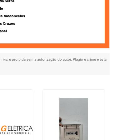
da Serra
le
de Vasconcelos
s Cruzes
abel
inks, é proibida sem a autorização do autor. Plágio é crime e está