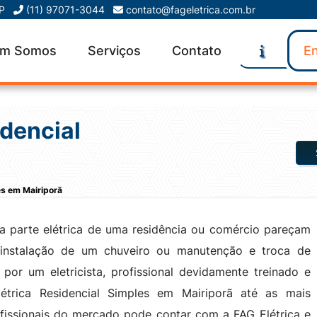
SP
(11) 97071-3044
contato@fageletrica.com.br
m Somos
Serviços
Contato
En
idencial
es em Mairiporã
a parte elétrica de uma residência ou comércio pareçam
 instalação de um chuveiro ou manutenção e troca de
o por um eletricista, profissional devidamente treinado e
létrica Residencial Simples em Mairiporã até as mais
fissionais do mercado pode contar com a FAG Elétrica e