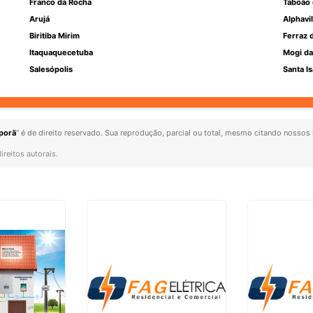
Franco da Rocha
Taboão 
Arujá
Alphavil
Biritiba Mirim
Ferraz 
Itaquaquecetuba
Mogi da
Salesópolis
Santa Is
iporã
" é de direito reservado. Sua reprodução, parcial ou total, mesmo citando nossos l
ireitos autorais
.