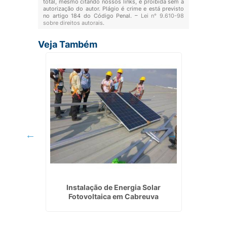
total, mesmo citando nossos links, é proibida sem a
autorização do autor. Plágio é crime e está previsto
no artigo 184 do Código Penal. –
Lei n° 9.610-98
sobre direitos autorais
.
Veja Também
 em São
Instalação de Energia Solar
Eletri
Fotovoltaica em Cabreuva