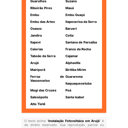
Guarulhos
Suzano
Ribeirão Pires
Mauá
Embu
Embu Guaçú
Embu das Artes
Itapecerica da Serra
Osasco
Barueri
Jandira
Cotia
Itapevi
Santana de Parnaíba
Caierias
Franco da Rocha
Taboão da Serra
Cajamar
Arujá
Alphaville
Mairiporã
Biritiba Mirim
Ferraz de
Guararema
Vasconcelos
Itaquaquecetuba
Mogi das Cruzes
Poá
Salesópolis
Santa Isabel
Alto Tietê
O texto acima "
Instalação Fotovoltaica em Arujá
" é
de direito reservado. Sua reprodução, parcial ou