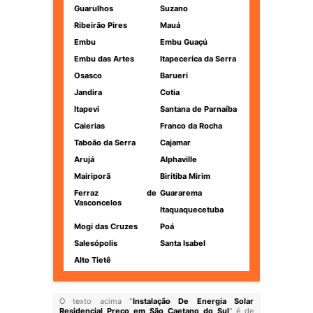
Guarulhos
Suzano
Ribeirão Pires
Mauá
Embu
Embu Guaçú
Embu das Artes
Itapecerica da Serra
Osasco
Barueri
Jandira
Cotia
Itapevi
Santana de Parnaíba
Caierias
Franco da Rocha
Taboão da Serra
Cajamar
Arujá
Alphaville
Mairiporã
Biritiba Mirim
Ferraz de
Guararema
Vasconcelos
Itaquaquecetuba
Mogi das Cruzes
Poá
Salesópolis
Santa Isabel
Alto Tietê
O texto acima "
Instalação De Energia Solar
Residencial Preço em São Caetano do Sul
" é de