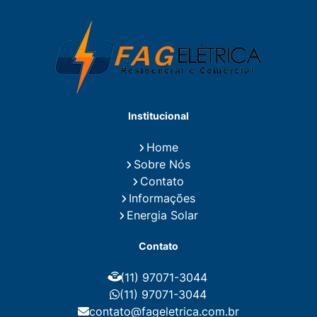
Eletricista Predial e Residencial
Eletricista Residencial
Eletricista Residencial E Predial
Eletricistas de Manutenção
Empresa de Instalações Elétricas
Empresa de Manutenção Eletrica
Empresa de Prestação de Serviços Eletricos
Energia Solar Residencial Preço
Institucional
Fiação para Instalação Eletrica Residencial
Instalação de Energia Solar
Home
Instalação de Energia Solar Residencial Preço
Sobre Nós
Instalação de Painel Solar
Instalação de Placa Solar
Contato
Instalação de Sistema Fotovoltaico
Informações
Instalação E Manutenção Elétrica
Energia Solar
Instalação Elétrica Comercial
Instalação Eletrica Residencial
Contato
Instalação Elétrica Residencial Simples
Instalação Fotovoltaica
Instalação Placa Solar
(11) 97071-3044
Instalações Elétricas Prediais
Instalações Elétricas Residenciais
(11) 97071-3044
Instalador de Energia Solar
contato@fageletrica.com.br