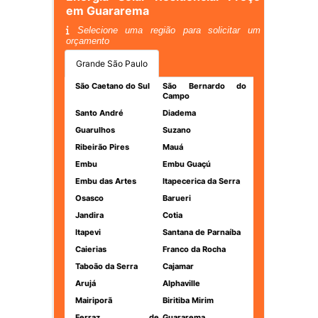
em Guararema
Selecione uma região para solicitar um
orçamento
Grande São Paulo
São Caetano do Sul
São Bernardo do
Campo
Santo André
Diadema
Guarulhos
Suzano
Ribeirão Pires
Mauá
Embu
Embu Guaçú
Embu das Artes
Itapecerica da Serra
Osasco
Barueri
Jandira
Cotia
Itapevi
Santana de Parnaíba
Caierias
Franco da Rocha
Taboão da Serra
Cajamar
Arujá
Alphaville
Mairiporã
Biritiba Mirim
Ferraz de
Guararema