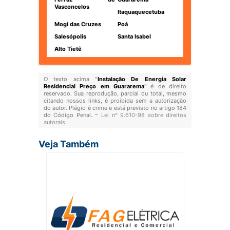
Vasconcelos
Itaquaquecetuba
Mogi das Cruzes
Poá
Salesópolis
Santa Isabel
Alto Tietê
O texto acima "
Instalação De Energia Solar
Residencial Preço em Guararema
" é de direito
reservado. Sua reprodução, parcial ou total, mesmo
citando nossos links, é proibida sem a autorização
do autor. Plágio é crime e está previsto no artigo 184
do Código Penal. –
Lei n° 9.610-98 sobre direitos
autorais
.
Veja Também