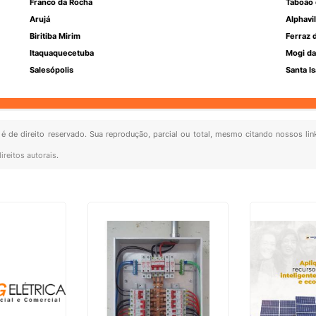
Franco da Rocha
Taboão 
Arujá
Alphavil
Biritiba Mirim
Ferraz 
Itaquaquecetuba
Mogi da
Salesópolis
Santa Is
 é de direito reservado. Sua reprodução, parcial ou total, mesmo citando nossos lin
ireitos autorais
.