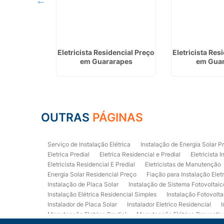
tricista em
Eletricista Residencial Preço
Eletricista Res
Pires
em Guararapes
em Gua
OUTRAS
PÁGINAS
Serviço de Instalação Elétrica
Instalação de Energia Solar P
Eletrica Predial
Eletrica Residencial e Predial
Eletricista I
Eletricista Residencial E Predial
Eletricistas de Manutenção
Energia Solar Residencial Preço
Fiação para Instalação Elet
Instalação de Placa Solar
Instalação de Sistema Fotovoltaic
Instalação Elétrica Residencial Simples
Instalação Fotovolta
Instalador de Placa Solar
Instalador Eletrico Residencial
I
Manutenção Eletrica Predial
Manutenção Elétrica Preventiv