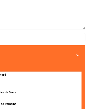
ndré
rica da Serra
 de Parnaíba