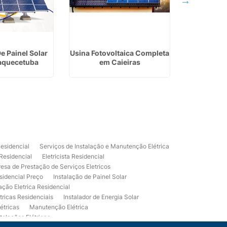
e Painel Solar
Usina Fotovoltaica Completa
Instala
aquecetuba
em Caieiras
Fotovolt
Residencial
Serviços de Instalação e Manutenção Elétrica
 Residencial
Eletricista Residencial
esa de Prestação de Serviços Eletricos
sidencial Preço
Instalação de Painel Solar
lação Eletrica Residencial
tricas Residenciais
Instalador de Energia Solar
étricas
Manutenção Elétrica
talações Elétricas