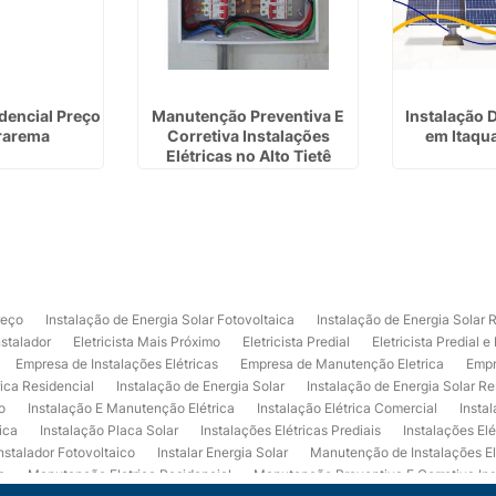
idencial Preço
Manutenção Preventiva E
Instalação D
rarema
Corretiva Instalações
em Itaqu
Elétricas no Alto Tietê
reço
Instalação de Energia Solar Fotovoltaica
Instalação de Energia Solar 
nstalador
Eletricista Mais Próximo
Eletricista Predial
Eletricista Predial e
Empresa de Instalações Elétricas
Empresa de Manutenção Eletrica
Empr
rica Residencial
Instalação de Energia Solar
Instalação de Energia Solar Re
o
Instalação E Manutenção Elétrica
Instalação Elétrica Comercial
Insta
ica
Instalação Placa Solar
Instalações Elétricas Prediais
Instalações Elé
nstalador Fotovoltaico
Instalar Energia Solar
Manutenção de Instalações El
a
Manutenção Eletrica Residencial
Manutenção Preventiva E Corretiva Ins