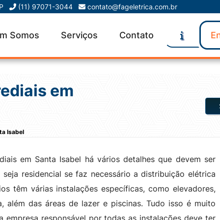
SP
(11) 97071-3044
contato@fageletrica.com.br
m Somos
Serviços
Contato
En
rediais em
ta Isabel
ediais em Santa Isabel há vários detalhes que devem ser
eja residencial se faz necessário a distribuição elétrica
os têm várias instalações específicas, como elevadores,
, além das áreas de lazer e piscinas. Tudo isso é muito
 a empresa responsável por todas as instalações deve ter