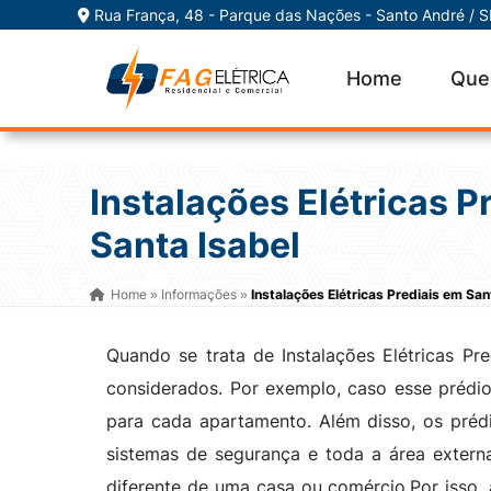
Rua França, 48 - Parque das Nações - Santo André / 
Home
Que
Instalações Elétricas P
Santa Isabel
Home
Informações
Instalações Elétricas Prediais em San
»
»
Quando se trata de Instalações Elétricas Pr
considerados. Por exemplo, caso esse prédio s
para cada apartamento. Além disso, os prédi
sistemas de segurança e toda a área externa
diferente de uma casa ou comércio.Por isso,