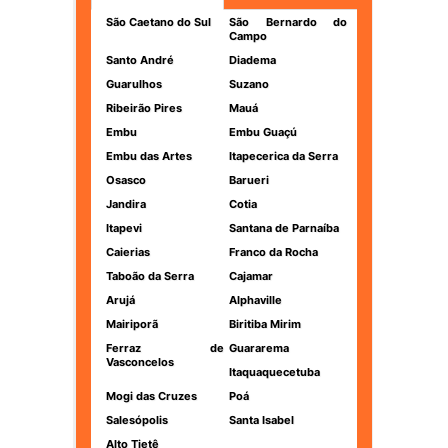
São Caetano do Sul
São Bernardo do
Campo
Santo André
Diadema
Guarulhos
Suzano
Ribeirão Pires
Mauá
Embu
Embu Guaçú
Embu das Artes
Itapecerica da Serra
Osasco
Barueri
Jandira
Cotia
Itapevi
Santana de Parnaíba
Caierias
Franco da Rocha
Taboão da Serra
Cajamar
Arujá
Alphaville
Mairiporã
Biritiba Mirim
Ferraz de
Guararema
Vasconcelos
Itaquaquecetuba
Mogi das Cruzes
Poá
Salesópolis
Santa Isabel
Alto Tietê