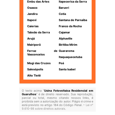
Embu das Artes
Itapecerica da Serra
Osasco
Barueri
Jandira
Cotia
Itapevi
Santana de Parnaíba
Caierias
Franco da Rocha
Taboão da Serra
Cajamar
Arujá
Alphaville
Mairiporã
Biritiba Mirim
Ferraz de
Guararema
Vasconcelos
Itaquaquecetuba
Mogi das Cruzes
Poá
Salesópolis
Santa Isabel
Alto Tietê
O texto acima "
Usina Fotovoltaica Residencial em
Guarulhos
" é de direito reservado. Sua reprodução,
parcial ou total, mesmo citando nossos links, é
proibida sem a autorização do autor. Plágio é crime e
está previsto no artigo 184 do Código Penal. –
Lei n°
9.610-98 sobre direitos autorais
.