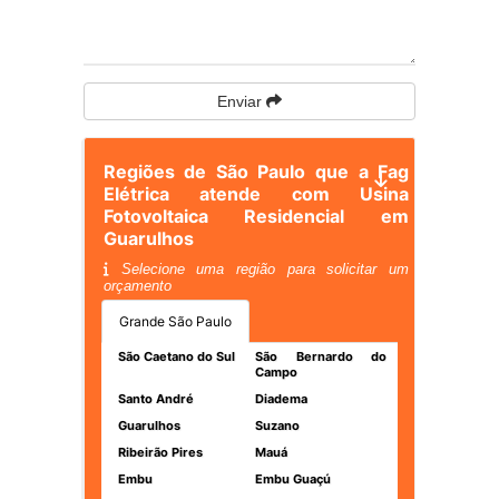
Enviar
Regiões de São Paulo que a Fag
Elétrica atende com Usina
Fotovoltaica Residencial em
Guarulhos
Selecione uma região para solicitar um
orçamento
Grande São Paulo
São Caetano do Sul
São Bernardo do
Campo
Santo André
Diadema
Guarulhos
Suzano
Ribeirão Pires
Mauá
Embu
Embu Guaçú