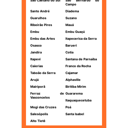
São Caetano do Sul
São Bernardo do
Campo
Santo André
Diadema
Guarulhos
Suzano
Ribeirão Pires
Mauá
Embu
Embu Guaçú
Embu das Artes
Itapecerica da Serra
Osasco
Barueri
Jandira
Cotia
Itapevi
Santana de Parnaíba
Caierias
Franco da Rocha
Taboão da Serra
Cajamar
Arujá
Alphaville
Mairiporã
Biritiba Mirim
Ferraz de
Guararema
Vasconcelos
Itaquaquecetuba
Mogi das Cruzes
Poá
Salesópolis
Santa Isabel
Alto Tietê