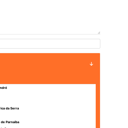
ndré
rica da Serra
 de Parnaíba