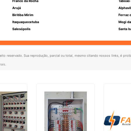
Franco da Rocha
Taboão 
Arujá
Alphavil
Biritiba Mirim
Ferraz 
Itaquaquecetuba
Mogi da
Salesópolis
Santa Is
reito reservado. Sua reprodução, parcial ou total, mesmo citando nossos links, é proi
rais
.