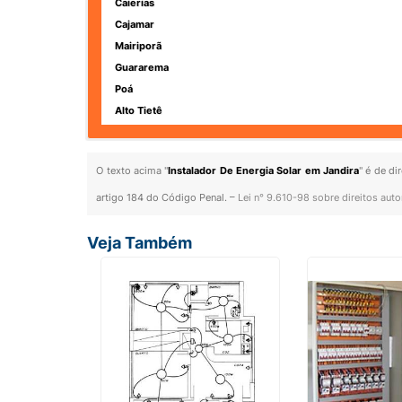
Caierias
Cajamar
Mairiporã
Guararema
Poá
Alto Tietê
O texto acima "
Instalador De Energia Solar em Jandira
" é de di
artigo 184 do Código Penal. –
Lei n° 9.610-98 sobre direitos auto
Veja Também