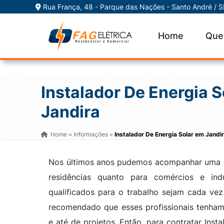
Rua França, 48 - Parque das Nações - Santo André / 
Home
Que
Instalador De Energia 
Jandira
Home
Informações
Instalador De Energia Solar em Jandi
»
»
Nos últimos anos pudemos acompanhar uma en
residências quanto para comércios e ind
qualificados para o trabalho sejam cada ve
recomendado que esses profissionais tenham
e até de projetos. Então, para contratar Inst