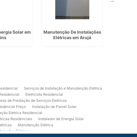
nergia Solar em
Manutenção De Instalações
Serviços
ins
Elétricas em Arujá
Residenci
C
Residencial
Serviços de Instalação e Manutenção Elétrica
 Residencial
Eletricista Residencial
esa de Prestação de Serviços Eletricos
sidencial Preço
Instalação de Painel Solar
lação Eletrica Residencial
tricas Residenciais
Instalador de Energia Solar
étricas
Manutenção Elétrica
talações Elétricas