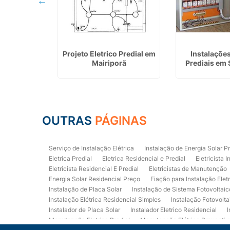
Eletrica
Projeto Eletrico Predial em
Instalações
 Guararapes
Mairiporã
Prediais em 
OUTRAS
PÁGINAS
Serviço de Instalação Elétrica
Instalação de Energia Solar P
Eletrica Predial
Eletrica Residencial e Predial
Eletricista I
Eletricista Residencial E Predial
Eletricistas de Manutenção
Energia Solar Residencial Preço
Fiação para Instalação Elet
Instalação de Placa Solar
Instalação de Sistema Fotovoltaic
Instalação Elétrica Residencial Simples
Instalação Fotovolta
Instalador de Placa Solar
Instalador Eletrico Residencial
I
Manutenção Eletrica Predial
Manutenção Elétrica Preventiv