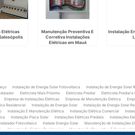
 Elétricas
Manutenção Preventiva E
Instalação E
Salesópolis
Corretiva Instalações
L
Elétricas em Mauá
reço
Instalação de Energia Solar Fotovoltaica
Instalação de Energia Solar 
nstalador
Eletricista Mais Próximo
Eletricista Predial
Eletricista Predial e
Empresa de Instalações Elétricas
Empresa de Manutenção Eletrica
Empr
rica Residencial
Instalação de Energia Solar
Instalação de Energia Solar Re
o
Instalação E Manutenção Elétrica
Instalação Elétrica Comercial
Insta
ica
Instalação Placa Solar
Instalações Elétricas Prediais
Instalações Elé
nstalador Fotovoltaico
Instalar Energia Solar
Manutenção de Instalações El
a
Manutenção Eletrica Residencial
Manutenção Preventiva E Corretiva Ins