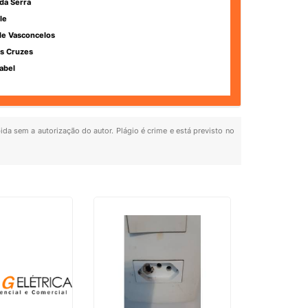
da Serra
le
de Vasconcelos
s Cruzes
abel
bida sem a autorização do autor. Plágio é crime e está previsto no