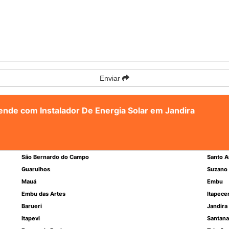
Enviar
tende com Instalador De Energia Solar em Jandira
São Bernardo do Campo
Santo A
Guarulhos
Suzano
Mauá
Embu
Embu das Artes
Itapece
Barueri
Jandira
Itapevi
Santana