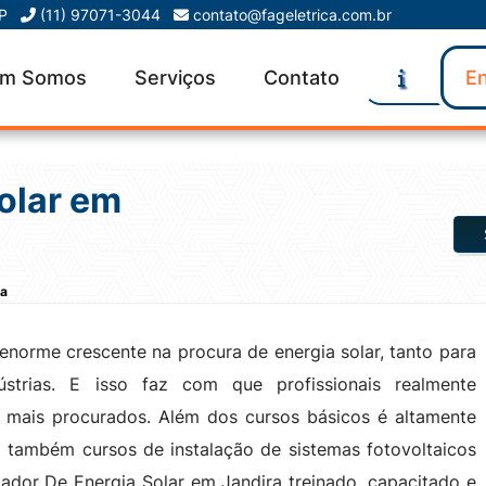
SP
(11) 97071-3044
contato@fageletrica.com.br
m Somos
Serviços
Contato
En
Solar em
ra
orme crescente na procura de energia solar, tanto para
ústrias. E isso faz com que profissionais realmente
z mais procurados. Além dos cursos básicos é altamente
 também cursos de instalação de sistemas fotovoltaicos
alador De Energia Solar em Jandira treinado, capacitado e