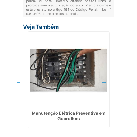
parcial ou total, mesmo citando nossos links, é
proibida sem a autorização do autor. Plágio é crime e
está previsto no artigo 184 do Código Penal. –
Lei n°
9.610-98 sobre direitos autorais
.
Veja Também
Valor em
Manutenção Elétrica Preventiva em
Instal
po
Guarulhos