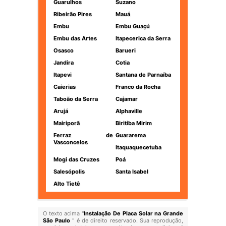
Guarulhos
Suzano
Ribeirão Pires
Mauá
Embu
Embu Guaçú
Embu das Artes
Itapecerica da Serra
Osasco
Barueri
Jandira
Cotia
Itapevi
Santana de Parnaíba
Caierias
Franco da Rocha
Taboão da Serra
Cajamar
Arujá
Alphaville
Mairiporã
Biritiba Mirim
Ferraz de
Guararema
Vasconcelos
Itaquaquecetuba
Mogi das Cruzes
Poá
Salesópolis
Santa Isabel
Alto Tietê
O texto acima "
Instalação De Placa Solar na Grande
São Paulo
" é de direito reservado. Sua reprodução,