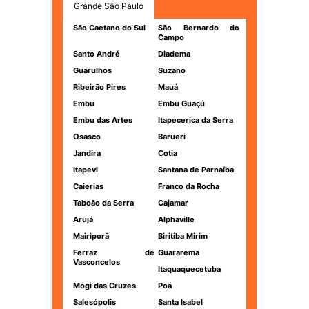
Grande São Paulo
São Caetano do Sul
São Bernardo do
Campo
Santo André
Diadema
Guarulhos
Suzano
Ribeirão Pires
Mauá
Embu
Embu Guaçú
Embu das Artes
Itapecerica da Serra
Osasco
Barueri
Jandira
Cotia
Itapevi
Santana de Parnaíba
Caierias
Franco da Rocha
Taboão da Serra
Cajamar
Arujá
Alphaville
Mairiporã
Biritiba Mirim
Ferraz de
Guararema
Vasconcelos
Itaquaquecetuba
Mogi das Cruzes
Poá
Salesópolis
Santa Isabel