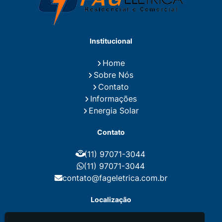
Empresa de Instalações Elétricas
Empresa de Manutenção Eletrica
Empresa de Prestação de Serviços Eletricos
Energia Solar Residencial Preço
Institucional
Fiação para Instalação Eletrica Residencial
Instalação de Energia Solar
Home
Instalação de Energia Solar Residencial Preço
Sobre Nós
Instalação de Painel Solar
Instalação de Placa Solar
Contato
Instalação de Sistema Fotovoltaico
Informações
Instalação E Manutenção Elétrica
Energia Solar
Instalação Elétrica Comercial
Instalação Eletrica Residencial
Contato
Instalação Elétrica Residencial Simples
Instalação Fotovoltaica
Instalação Placa Solar
(11) 97071-3044
Instalações Elétricas Prediais
Instalações Elétricas Residenciais
(11) 97071-3044
Instalador de Energia Solar
contato@fageletrica.com.br
Instalador de Placa Solar
Instalador Eletrico Residencial
Localização
Instalador Fotovoltaico
Instalar Energia Solar
Manutenção de Instalações Elétricas
Rua França, 48 - Parque das Nações -