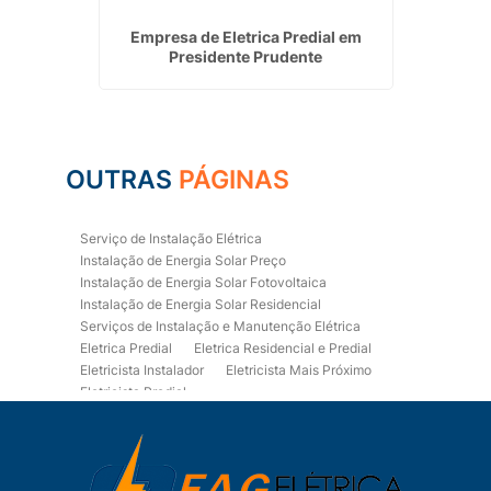
rretiva
Empresa de Eletrica Predial em
Usina 
rraz de
Presidente Prudente
OUTRAS
PÁGINAS
Serviço de Instalação Elétrica
Instalação de Energia Solar Preço
Instalação de Energia Solar Fotovoltaica
Instalação de Energia Solar Residencial
Serviços de Instalação e Manutenção Elétrica
Eletrica Predial
Eletrica Residencial e Predial
Eletricista Instalador
Eletricista Mais Próximo
Eletricista Predial
Eletricista Predial e Residencial
Eletricista Residencial
Eletricista Residencial E Predial
Eletricistas de Manutenção