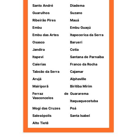
Santo André
Diadema
Guarulhos
Suzano
Ribeirão Pires
Mauá
Embu
Embu Guaçú
Embu das Artes
Itapecerica da Serra
Osasco
Barueri
Jandira
Cotia
Itapevi
Santana de Parnaíba
Caierias
Franco da Rocha
Taboão da Serra
Cajamar
Arujá
Alphaville
Mairiporã
Biritiba Mirim
Ferraz de
Guararema
Vasconcelos
Itaquaquecetuba
Mogi das Cruzes
Poá
Salesópolis
Santa Isabel
Alto Tietê