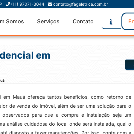
SP
(11) 97071-3044
contato@fageletrica.com.br
m Somos
Serviços
Contato
En
idencial em
auá
l em Mauá ofereça tantos benefícios, como retorno de
alor de venda do imóvel, além de ser uma solução para o
r observados para que a compra e instalação seja um
ma análise cuidadosa do local onde será instalada, qual o
 está disposto a fazer manutenções. Por isso, conte com a