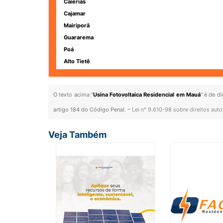
Caierias
Cajamar
Mairiporã
Guararema
Poá
Alto Tietê
O texto acima "
Usina Fotovoltaica Residencial em Mauá
" é de d
artigo 184 do Código Penal. –
Lei n° 9.610-98 sobre direitos auto
Veja Também