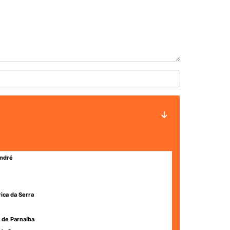
ndré
rica da Serra
 de Parnaíba