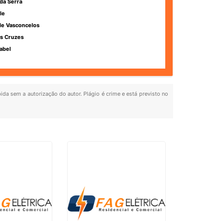
da Serra
le
de Vasconcelos
s Cruzes
abel
bida sem a autorização do autor. Plágio é crime e está previsto no