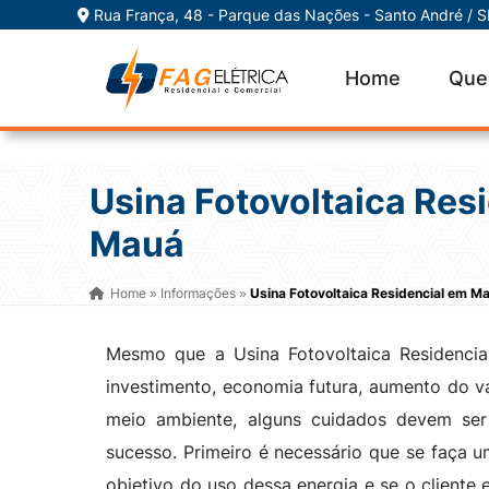
Rua França, 48 - Parque das Nações - Santo André / 
Home
Que
Usina Fotovoltaica Res
Mauá
Home
Informações
Usina Fotovoltaica Residencial em M
»
»
Mesmo que a Usina Fotovoltaica Residencia
investimento, economia futura, aumento do v
meio ambiente, alguns cuidados devem se
sucesso. Primeiro é necessário que se faça u
objetivo do uso dessa energia e se o cliente