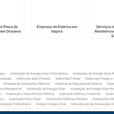
de Placa de
Empresa de Eletrica em
Serviços d
r em Dracena
Itapira
Residencial
S
reço
Instalação de Energia Solar Fotovoltaica
Instalação de Energia Solar 
nstalador
Eletricista Mais Próximo
Eletricista Predial
Eletricista Predial e
Empresa de Instalações Elétricas
Empresa de Manutenção Eletrica
Empr
rica Residencial
Instalação de Energia Solar
Instalação de Energia Solar Re
o
Instalação E Manutenção Elétrica
Instalação Elétrica Comercial
Insta
ica
Instalação Placa Solar
Instalações Elétricas Prediais
Instalações Elé
nstalador Fotovoltaico
Instalar Energia Solar
Manutenção de Instalações El
a
Manutenção Eletrica Residencial
Manutenção Preventiva E Corretiva Ins