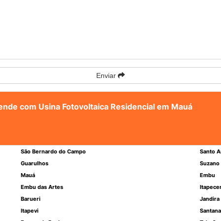
Enviar
atende com Usina Fotovoltaica Residencial em Mauá
São Bernardo do Campo
Santo A
Guarulhos
Suzano
Mauá
Embu
Embu das Artes
Itapece
Barueri
Jandira
Itapevi
Santana