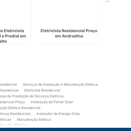
e Eletricista
Eletricista Residencial Preço
Serviços
 e Predial em
em Andradina
Elétrica e
alto
Residencial
Serviços de Instalação e Manutenção Elétrica
 Residencial
Eletricista Residencial
esa de Prestação de Serviços Eletricos
sidencial Preço
Instalação de Painel Solar
lação Eletrica Residencial
tricas Residenciais
Instalador de Energia Solar
étricas
Manutenção Elétrica
talações Elétricas