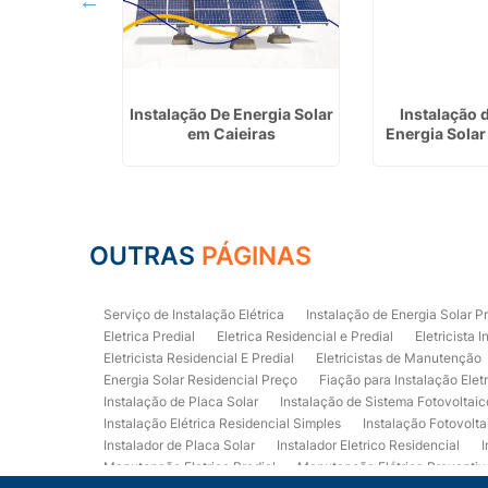
ergia Solar
Instalação De Energia Solar
Instalação 
em Cajamar
em Caieiras
Energia Sola
OUTRAS
PÁGINAS
Serviço de Instalação Elétrica
Instalação de Energia Solar P
Eletrica Predial
Eletrica Residencial e Predial
Eletricista I
Eletricista Residencial E Predial
Eletricistas de Manutenção
Energia Solar Residencial Preço
Fiação para Instalação Elet
Instalação de Placa Solar
Instalação de Sistema Fotovoltaic
Instalação Elétrica Residencial Simples
Instalação Fotovolta
Instalador de Placa Solar
Instalador Eletrico Residencial
I
Manutenção Eletrica Predial
Manutenção Elétrica Preventiv