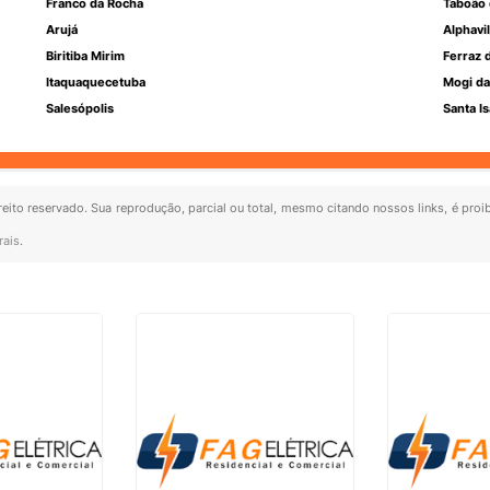
Franco da Rocha
Taboão 
Arujá
Alphavil
Biritiba Mirim
Ferraz 
Itaquaquecetuba
Mogi da
Salesópolis
Santa Is
ireito reservado. Sua reprodução, parcial ou total, mesmo citando nossos links, é proi
rais
.