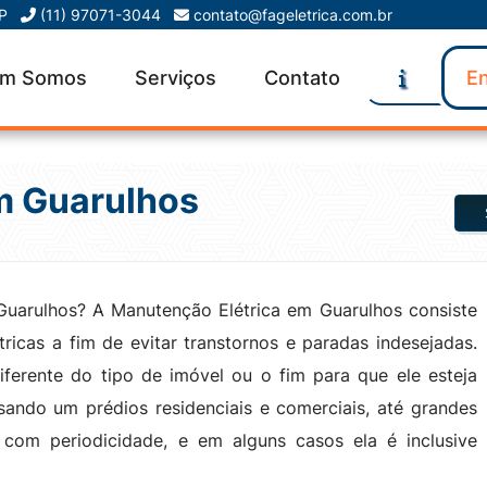
SP
(11) 97071-3044
contato@fageletrica.com.br
m Somos
Serviços
Contato
En
m Guarulhos
Guarulhos? A Manutenção Elétrica em Guarulhos consiste
tricas a fim de evitar transtornos e paradas indesejadas.
diferente do tipo de imóvel ou o fim para que ele esteja
sando um prédios residenciais e comerciais, até grandes
 com periodicidade, e em alguns casos ela é inclusive