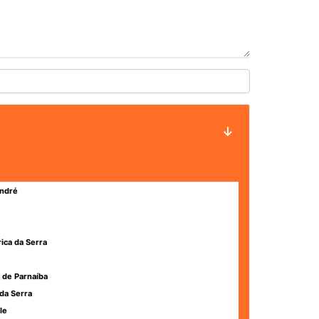
ndré
rica da Serra
 de Parnaíba
da Serra
le