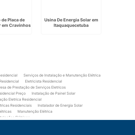
 de Placa de
Usina De Energia Solar em
Instalação
r em Cravinhos
Itaquaquecetuba
Pe
Residencial
Serviços de Instalação e Manutenção Elétrica
 Residencial
Eletricista Residencial
esa de Prestação de Serviços Eletricos
sidencial Preço
Instalação de Painel Solar
lação Eletrica Residencial
tricas Residenciais
Instalador de Energia Solar
étricas
Manutenção Elétrica
talações Elétricas
Eletrico Predial
Projeto Eletrico Residencial
mpleta
Usina Fotovoltaica Residencial