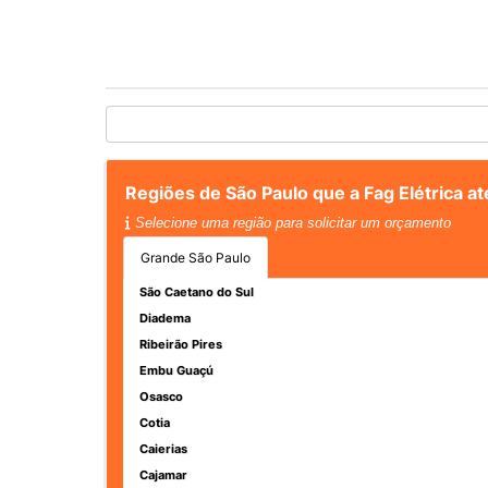
Regiões de São Paulo que a Fag Elétrica 
Selecione uma região para solicitar um orçamento
Grande São Paulo
São Caetano do Sul
Diadema
Ribeirão Pires
Embu Guaçú
Osasco
Cotia
Caierias
Cajamar