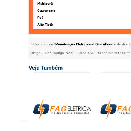
Mairiporã
Guararema
Poá
Alto Tietê
O texto acima "
Manutenção Elétrica em Guarulhos
" é de direi
artigo 184 do Código Penal. –
Lei n° 9.610-98 sobre direitos auto
Veja Também