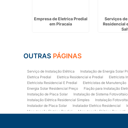
 Placa de
Empresa de Eletrica Predial
Serviços de 
em Limeira
em Piracaia
Residencial 
Sal
OUTRAS
PÁGINAS
Serviço de Instalação Elétrica
Instalação de Energia Solar P
Eletrica Predial
Eletrica Residencial e Predial
Eletricista I
Eletricista Residencial E Predial
Eletricistas de Manutenção
Energia Solar Residencial Preço
Fiação para Instalação Elet
Instalação de Placa Solar
Instalação de Sistema Fotovoltaic
Instalação Elétrica Residencial Simples
Instalação Fotovolta
Instalador de Placa Solar
Instalador Eletrico Residencial
I
Manutenção Eletrica Predial
Manutenção Elétrica Preventiv
Orçamento de Instalação Elétrica Residencial
Projeto de Ele
Quadro Eletrica Residencial
Serviços de Eletricista
Servi