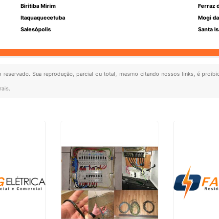
Biritiba Mirim
Ferraz 
Itaquaquecetuba
Mogi da
Salesópolis
Santa Is
to reservado. Sua reprodução, parcial ou total, mesmo citando nossos links, é proibi
rais
.