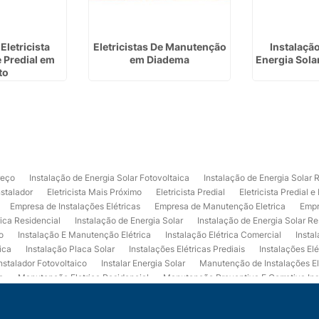
Eletricista
Eletricistas De Manutenção
Instalação
e Predial em
em Diadema
Energia Sola
to
reço
Instalação de Energia Solar Fotovoltaica
Instalação de Energia Solar 
nstalador
Eletricista Mais Próximo
Eletricista Predial
Eletricista Predial e
Empresa de Instalações Elétricas
Empresa de Manutenção Eletrica
Empr
rica Residencial
Instalação de Energia Solar
Instalação de Energia Solar Re
o
Instalação E Manutenção Elétrica
Instalação Elétrica Comercial
Insta
ica
Instalação Placa Solar
Instalações Elétricas Prediais
Instalações Elé
nstalador Fotovoltaico
Instalar Energia Solar
Manutenção de Instalações El
a
Manutenção Eletrica Residencial
Manutenção Preventiva E Corretiva Ins
trica
Projeto de Instalações Elétricas
Projeto Elétrico Comercial
Projeto 
ços de Manutenção Elétrica
Usina de Energia Solar
Usina Fotovoltaica Co