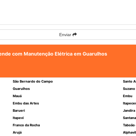
Enviar
atende com Manutenção Elétrica em Guarulhos
São Bernardo do Campo
Santo A
Guarulhos
Suzano
Mauá
Embu
Embu das Artes
Itapece
Barueri
Jandira
Itapevi
Santana
Franco da Rocha
Taboão 
Arujá
Alphavil