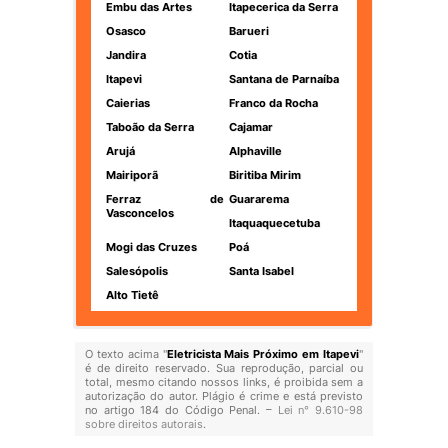
Embu das Artes
Itapecerica da Serra
Osasco
Barueri
Jandira
Cotia
Itapevi
Santana de Parnaíba
Caierias
Franco da Rocha
Taboão da Serra
Cajamar
Arujá
Alphaville
Mairiporã
Biritiba Mirim
Ferraz de
Guararema
Vasconcelos
Itaquaquecetuba
Mogi das Cruzes
Poá
Salesópolis
Santa Isabel
Alto Tietê
O texto acima "
Eletricista Mais Próximo em Itapevi
"
é de direito reservado. Sua reprodução, parcial ou
total, mesmo citando nossos links, é proibida sem a
autorização do autor. Plágio é crime e está previsto
no artigo 184 do Código Penal. –
Lei n° 9.610-98
sobre direitos autorais
.