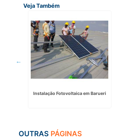
Veja Também
o Caetano
Instalação Fotovoltaica em Barueri
Empresa 
OUTRAS
PÁGINAS