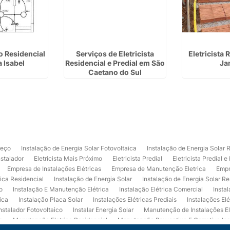
co Residencial
Serviços de Eletricista
Eletricista 
 Isabel
Residencial e Predial em São
Ja
Caetano do Sul
reço
Instalação de Energia Solar Fotovoltaica
Instalação de Energia Solar 
nstalador
Eletricista Mais Próximo
Eletricista Predial
Eletricista Predial e
Empresa de Instalações Elétricas
Empresa de Manutenção Eletrica
Empr
rica Residencial
Instalação de Energia Solar
Instalação de Energia Solar Re
o
Instalação E Manutenção Elétrica
Instalação Elétrica Comercial
Insta
ica
Instalação Placa Solar
Instalações Elétricas Prediais
Instalações Elé
nstalador Fotovoltaico
Instalar Energia Solar
Manutenção de Instalações El
a
Manutenção Eletrica Residencial
Manutenção Preventiva E Corretiva Ins