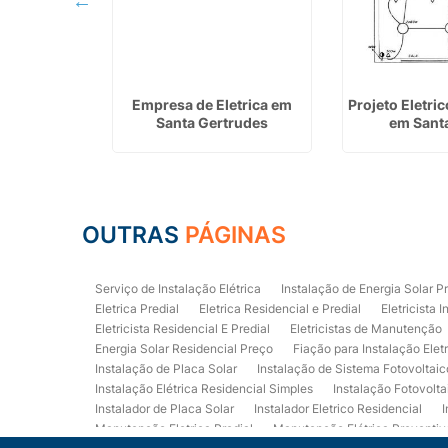
ia Solar em
Empresa de Eletrica em
Projeto Eletri
orã
Santa Gertrudes
em Santa
OUTRAS
PÁGINAS
Serviço de Instalação Elétrica
Instalação de Energia Solar P
Eletrica Predial
Eletrica Residencial e Predial
Eletricista I
Eletricista Residencial E Predial
Eletricistas de Manutenção
Energia Solar Residencial Preço
Fiação para Instalação Elet
Instalação de Placa Solar
Instalação de Sistema Fotovoltaic
Instalação Elétrica Residencial Simples
Instalação Fotovolta
Instalador de Placa Solar
Instalador Eletrico Residencial
I
Manutenção Eletrica Predial
Manutenção Elétrica Preventiv