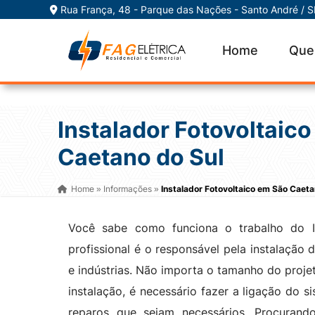
Rua França, 48 - Parque das Nações - Santo André / 
Home
Que
Instalador Fotovoltaic
Caetano do Sul
Home
Informações
Instalador Fotovoltaico em São Caeta
»
»
Você sabe como funciona o trabalho do I
profissional é o responsável pela instalação
e indústrias. Não importa o tamanho do projeto
instalação, é necessário fazer a ligação do s
reparos que sejam necessários. Procuran