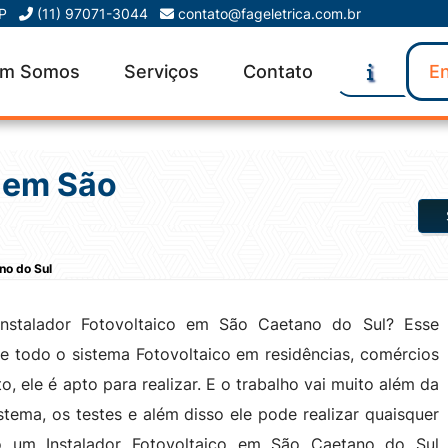
SP
(11) 97071-3044
contato@fageletrica.com.br
m Somos
Serviços
Contato
En
o em São
no do Sul
nstalador Fotovoltaico em São Caetano do Sul? Esse
 de todo o sistema Fotovoltaico em residências, comércios
, ele é apto para realizar. E o trabalho vai muito além da
istema, os testes e além disso ele pode realizar quaisquer
do um Instalador Fotovoltaico em São Caetano do Sul