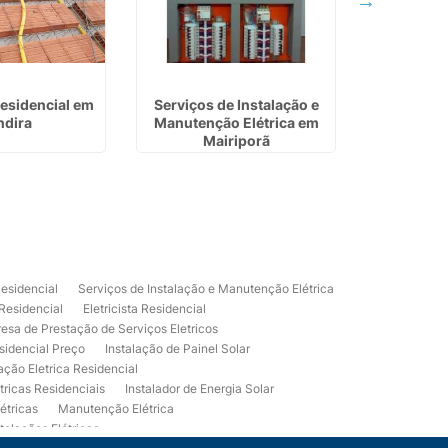
Residencial em
Serviços de Instalação e
Eletrica Res
ndira
Manutenção Elétrica em
em Ita
Mairiporã
Residencial
Serviços de Instalação e Manutenção Elétrica
 Residencial
Eletricista Residencial
esa de Prestação de Serviços Eletricos
sidencial Preço
Instalação de Painel Solar
lação Eletrica Residencial
tricas Residenciais
Instalador de Energia Solar
étricas
Manutenção Elétrica
talações Elétricas