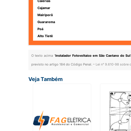
Caierias
Cajamar
Mairiporã
Guararema
Poá
Alto Tietê
O texto acima "
Instalador Fotovoltaico em São Caetano do Sul
previsto no artigo 184 do Código Penal. –
Lei n° 9.610-98 sobre d
Veja Também