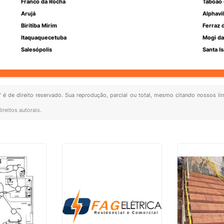
Franco da Rocha
Taboão 
Arujá
Alphavil
Biritiba Mirim
Ferraz 
Itaquaquecetuba
Mogi da
Salesópolis
Santa Is
" é de direito reservado. Sua reprodução, parcial ou total, mesmo citando nossos lin
ireitos autorais
.