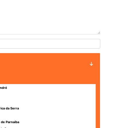
ndré
rica da Serra
 de Parnaíba