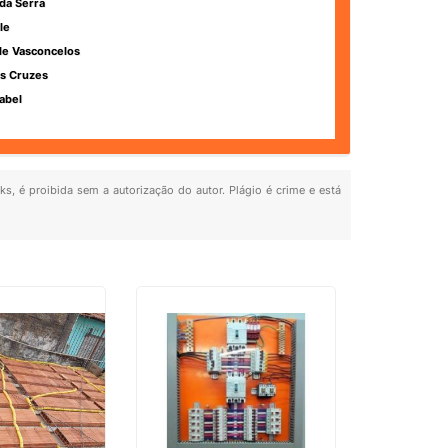
da Serra
le
de Vasconcelos
s Cruzes
abel
ks, é proibida sem a autorização do autor. Plágio é crime e está