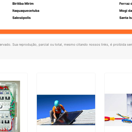
Biritiba Mirim
Ferraz 
Itaquaquecetuba
Mogi da
Salesópolis
Santa Is
eservado. Sua reprodução, parcial ou total, mesmo citando nossos links, é proibida sem