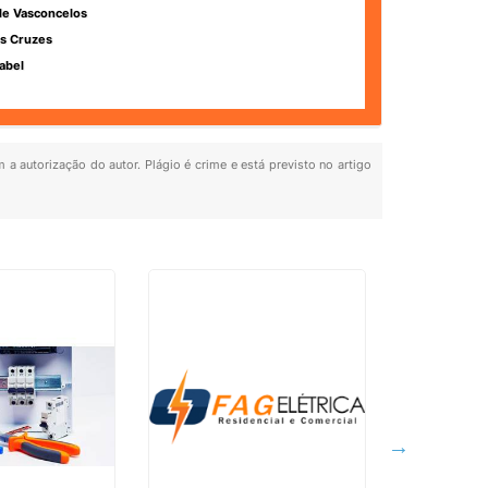
de Vasconcelos
s Cruzes
abel
 a autorização do autor. Plágio é crime e está previsto no artigo