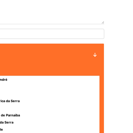
ndré
rica da Serra
 de Parnaíba
da Serra
le