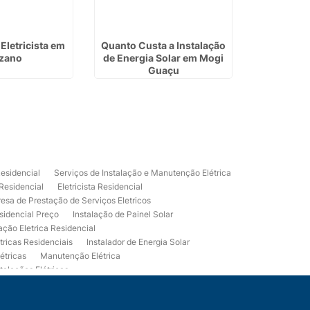
Eletricista em
Quanto Custa a Instalação
Valor par
zano
de Energia Solar em Mogi
Energia S
Guaçu
Residencial
Serviços de Instalação e Manutenção Elétrica
 Residencial
Eletricista Residencial
esa de Prestação de Serviços Eletricos
sidencial Preço
Instalação de Painel Solar
lação Eletrica Residencial
tricas Residenciais
Instalador de Energia Solar
étricas
Manutenção Elétrica
talações Elétricas
Eletrico Predial
Projeto Eletrico Residencial
mpleta
Usina Fotovoltaica Residencial