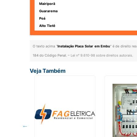
Mairiporã
Guararema
Poá
Alto Tietê
O texto acima "
Instalação Placa Solar em Embu
" é de direito r
184 do Código Penal. –
Lei n° 9.610-98 sobre direitos autorais
.
Veja Também