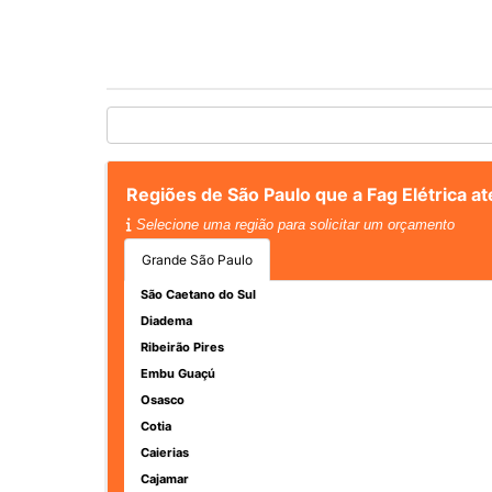
Regiões de São Paulo que a Fag Elétrica a
Selecione uma região para solicitar um orçamento
Grande São Paulo
São Caetano do Sul
Diadema
Ribeirão Pires
Embu Guaçú
Osasco
Cotia
Caierias
Cajamar