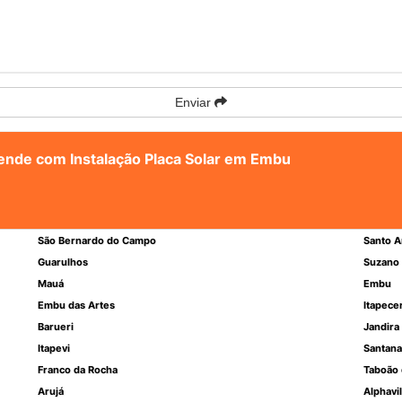
Enviar
tende com Instalação Placa Solar em Embu
São Bernardo do Campo
Santo A
Guarulhos
Suzano
Mauá
Embu
Embu das Artes
Itapece
Barueri
Jandira
Itapevi
Santana
Franco da Rocha
Taboão 
Arujá
Alphavil