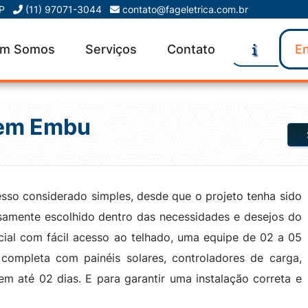
SP
(11) 97071-3044
contato@fageletrica.com.br
m Somos
Serviços
Contato
En
 em Embu
sso considerado simples, desde que o projeto tenha sido
samente escolhido dentro das necessidades e desejos do
ncial com fácil acesso ao telhado, uma equipe de 02 a 05
o completa com painéis solares, controladores de carga,
 em até 02 dias. E para garantir uma instalação correta e