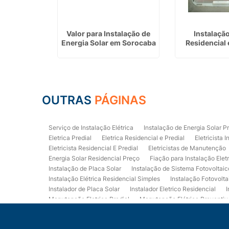
Eletrica
Valor para Instalação de
Instalação
em Garça
Energia Solar em Sorocaba
Residencial
OUTRAS
PÁGINAS
Serviço de Instalação Elétrica
Instalação de Energia Solar P
Eletrica Predial
Eletrica Residencial e Predial
Eletricista I
Eletricista Residencial E Predial
Eletricistas de Manutenção
Energia Solar Residencial Preço
Fiação para Instalação Elet
Instalação de Placa Solar
Instalação de Sistema Fotovoltaic
Instalação Elétrica Residencial Simples
Instalação Fotovolta
Instalador de Placa Solar
Instalador Eletrico Residencial
I
Manutenção Eletrica Predial
Manutenção Elétrica Preventiv
Orçamento de Instalação Elétrica Residencial
Projeto de Ele
Quadro Eletrica Residencial
Serviços de Eletricista
Servi