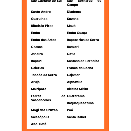
São Caetano do Sul
São Bernardo do
Campo
Santo André
Diadema
Guarulhos
Suzano
Ribeirão Pires
Mauá
Embu
Embu Guaçú
Embu das Artes
Itapecerica da Serra
Osasco
Barueri
Jandira
Cotia
Itapevi
Santana de Parnaíba
Caierias
Franco da Rocha
Taboão da Serra
Cajamar
Arujá
Alphaville
Mairiporã
Biritiba Mirim
Ferraz de
Guararema
Vasconcelos
Itaquaquecetuba
Mogi das Cruzes
Poá
Salesópolis
Santa Isabel
Alto Tietê