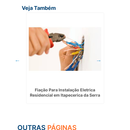
Veja Também
trica em
Fiação Para Instalação Eletrica
Empre
Residencial em Itapecerica da Serra
E
OUTRAS
PÁGINAS