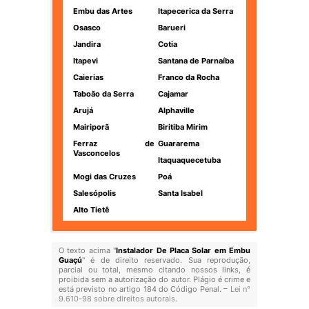
Embu das Artes
Itapecerica da Serra
Osasco
Barueri
Jandira
Cotia
Itapevi
Santana de Parnaíba
Caierias
Franco da Rocha
Taboão da Serra
Cajamar
Arujá
Alphaville
Mairiporã
Biritiba Mirim
Ferraz de
Guararema
Vasconcelos
Itaquaquecetuba
Mogi das Cruzes
Poá
Salesópolis
Santa Isabel
Alto Tietê
O texto acima "
Instalador De Placa Solar em Embu
Guaçú
" é de direito reservado. Sua reprodução,
parcial ou total, mesmo citando nossos links, é
proibida sem a autorização do autor. Plágio é crime e
está previsto no artigo 184 do Código Penal. –
Lei n°
9.610-98 sobre direitos autorais
.