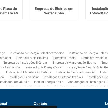
de Placa de
Empresa de Eletrica em
Instalaçã
r em Cajati
Sertãozinho
Fotovoltai
reço
Instalação de Energia Solar Fotovoltaica
Instalação de Energia Solar 
nstalador
Eletricista Mais Próximo
Eletricista Predial
Eletricista Predial e
Empresa de Instalações Elétricas
Empresa de Manutenção Eletrica
Empr
rica Residencial
Instalação de Energia Solar
Instalação de Energia Solar Re
o
Instalação E Manutenção Elétrica
Instalação Elétrica Comercial
Insta
ica
Instalação Placa Solar
Instalações Elétricas Prediais
Instalações Elé
nstalador Fotovoltaico
Instalar Energia Solar
Manutenção de Instalações El
a
Manutenção Eletrica Residencial
Manutenção Preventiva E Corretiva Ins
trica
Projeto de Instalações Elétricas
Projeto Elétrico Comercial
Projeto 
ços de Manutenção Elétrica
Usina de Energia Solar
Usina Fotovoltaica Co
 de Eletrica Residencial
Empresa de Eletrica Predial
Empresa de Eletrica
ional
Contato
L
ção de Energia Solar
Empresa de Instalação de Energia Solar
Instalação de