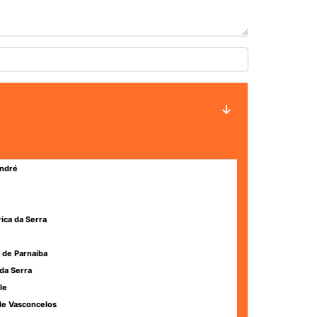
ndré
rica da Serra
 de Parnaíba
da Serra
le
de Vasconcelos