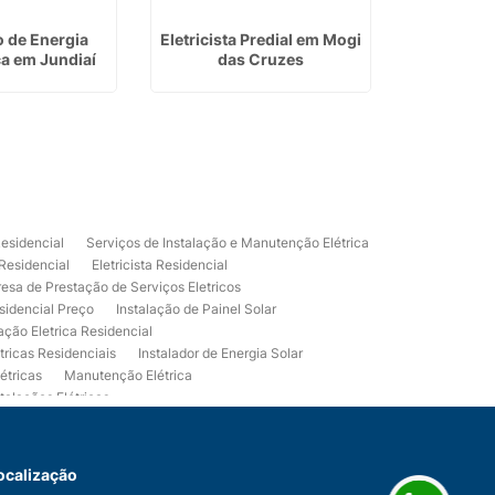
o de Energia
Eletricista Predial em Mogi
Instalação
ca em Jundiaí
das Cruzes
Fotovolt
Residencial
Serviços de Instalação e Manutenção Elétrica
 Residencial
Eletricista Residencial
esa de Prestação de Serviços Eletricos
sidencial Preço
Instalação de Painel Solar
lação Eletrica Residencial
tricas Residenciais
Instalador de Energia Solar
étricas
Manutenção Elétrica
talações Elétricas
Eletrico Predial
Projeto Eletrico Residencial
mpleta
Usina Fotovoltaica Residencial
Serviços de Eletricista Residencial e Predial
ocalização
 Energia Fotovoltaica