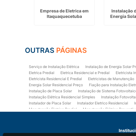
 Placa de
Empresa de Eletrica em
Instalação 
m Caieiras
Itaquaquecetuba
Energia Sola
OUTRAS
PÁGINAS
Serviço de Instalação Elétrica
Instalação de Energia Solar P
Eletrica Predial
Eletrica Residencial e Predial
Eletricista I
Eletricista Residencial E Predial
Eletricistas de Manutenção
Energia Solar Residencial Preço
Fiação para Instalação Elet
Instalação de Placa Solar
Instalação de Sistema Fotovoltaic
Instalação Elétrica Residencial Simples
Instalação Fotovolta
Instalador de Placa Solar
Instalador Eletrico Residencial
I
Manutenção Eletrica Predial
Manutenção Elétrica Preventiv
Orçamento de Instalação Elétrica Residencial
Projeto de Ele
Quadro Eletrica Residencial
Serviços de Eletricista
Servi
Eletrica Residencial
Eletricista Residencial Preço
Empresa
Instituc
Instalação de Placa de Energia Solar
Quanto Custa a Instala