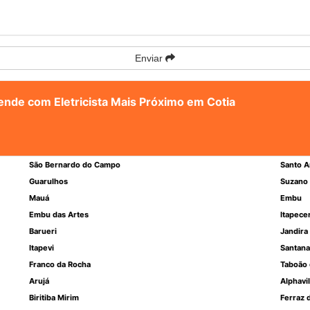
Enviar
tende com Eletricista Mais Próximo em Cotia
São Bernardo do Campo
Santo A
Guarulhos
Suzano
Mauá
Embu
Embu das Artes
Itapece
Barueri
Jandira
Itapevi
Santana
Franco da Rocha
Taboão 
Arujá
Alphavil
Biritiba Mirim
Ferraz 