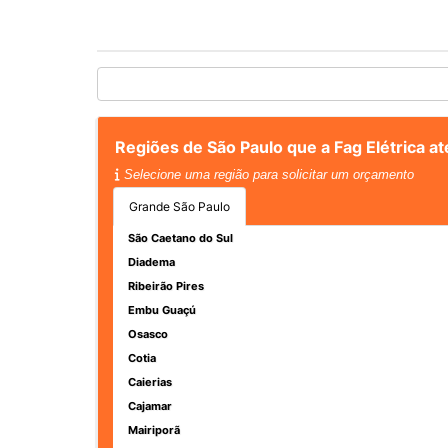
Regiões de São Paulo que a Fag Elétrica a
Selecione uma região para solicitar um orçamento
Grande São Paulo
São Caetano do Sul
Diadema
Ribeirão Pires
Embu Guaçú
Osasco
Cotia
Caierias
Cajamar
Mairiporã