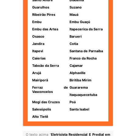
Santo André
Diadema
Guarulhos
Suzano
Ribeirão Pires
Mauá
Embu
Embu Guaçú
Embu das Artes
Itapecerica da Serra
Osasco
Barueri
Jandira
Cotia
Itapevi
Santana de Parnaíba
Caierias
Franco da Rocha
Taboão da Serra
Cajamar
Arujá
Alphaville
Mairiporã
Biritiba Mirim
Ferraz de
Guararema
Vasconcelos
Itaquaquecetuba
Mogi das Cruzes
Poá
Salesópolis
Santa Isabel
Alto Tietê
O texto acima "
Eletricista Residencial E Predial em